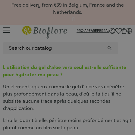
Free delivery from €39 in Belgium, France and the
Netherlands.
PRO AREA
REFERRAL
FR
/
NL
/
EN
L'utilisation du gel d'aloe vera seul est-elle suffisante
Facial
Oils, m
Favour
Vegetal
Rituals
All the
Favour
Boxes
Single
Favour
Gift ca
Hydrat
Routin
pour hydrater ma peau ?
Face c
Hair m
New pr
Hydros
Gift bo
Hydros
New pr
Gift ca
Comple
New pr
keep i
Recipe
Cleans
Soaps 
Season
Aloe ve
Gift ca
Massag
Season
Gemmot
Season
Welcom
Article
Un élément aqueux comme le gel d'aloe vera pénètre
Hydroso
Deodor
Oily m
Roll-on
flowers
Natura
plus profondément dans la peau, d'où le fait qu'il ne
Face m
Gift se
Plant 
Displa
Sport, 
Aroma
subsiste aucune trace après quelques secondes
Flower
Clays
Synerg
How to
Gemmo
d'application.
Gift se
Herbal
Synergi
Fresh 
Cosmet
Vegeta
5 balm
L’huile, quant à elle, pénètre moins profondément et agit
Contai
Aromat
plutôt comme un film sur la peau.
Zero-w
Aroma