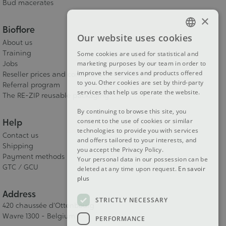
Bud macerates
×
Bioflore
Our website uses cookies
FRENCH
About us
Training
Some cookies are used for statistical and
DUTCH
Jobs
marketing purposes by our team in order to
improve the services and products offered
Reseller prices and conditions
ENGLISH
to you. Other cookies are set by third-party
Referral program
services that help us operate the website.
The RE-ZIP reusable packaging
By continuing to browse this site, you
Help
consent to the use of cookies or similar
technologies to provide you with services
Contact us
and offers tailored to your interests, and
Shipping
you accept the Privacy Policy.
Payment methods
Your personal data in our possession can be
GTC / GCU
deleted at any time upon request.
En savoir
plus
Address
STRICTLY NECESSARY
420 chaussée d'Ottenbourg
Wavre 1300 - Belgium
PERFORMANCE