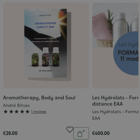
Aromatherapy, Body and Soul
Les Hydrolats - For
distance EAA
André Bitsas
Grade
Les Hydrolats - Forma





1 reviews
EAA
:
5/5
Quantity
€26.00
€400.00
Add