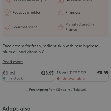
Reduces wrinkles
Firmness
Manufactured in
Gourmet scent
France
Face cream for fresh, radiant skin with rose hydrosol,
plum oil and vitamin C.
Read more
Contenance
15 ml TESTER
€8.95
60 ml
€23.95
In stock
Unavailable
Free shipping
from €39 tax incl. (Belgium)
Adopt also