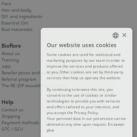
Face
Hair and body
DIY and ingredients
Essential Oils
Bud macerates
×
Our website uses cookies
Bioflore
FRENCH
About us
Some cookies are used for statistical and
DUTCH
Training
marketing purposes by our team in order to
Jobs
improve the services and products offered
ENGLISH
to you. Other cookies are set by third-party
Reseller prices and conditions
services that help us operate the website.
Referral program
The RE-ZIP reusable packaging
By continuing to browse this site, you
consent to the use of cookies or similar
Help
technologies to provide you with services
and offers tailored to your interests, and
Contact us
you accept the Privacy Policy.
Shipping
Your personal data in our possession can be
Payment methods
deleted at any time upon request.
En savoir
GTC / GCU
plus