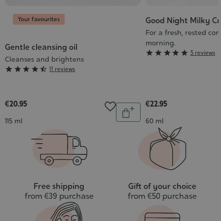
Your favourites
Good Night Milky C
For a fresh, rested co
morning.
Gentle cleansing oil
Grade





5 reviews
Cleanses and brightens
:
Grade





11 reviews
5/5
:
4/5
€20.95
€22.95
Quantity
Add
Contenance
Contenance
115 ml
60 ml
to
cart
Free shipping
Gift of your choice
from €39 purchase
from €50 purchase