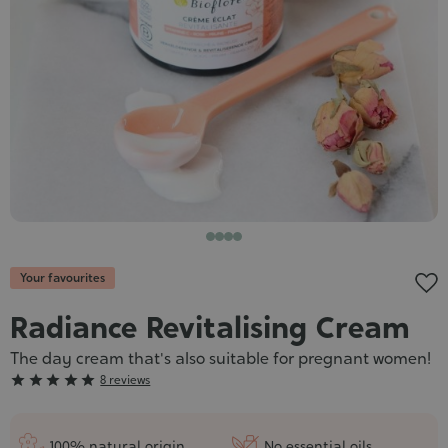
Cosmet
Your favourites
Radiance Revitalising Cream
The day cream that's also suitable for pregnant women!
Grade





8 reviews
:
5/5
100% natural origin
No essential oils