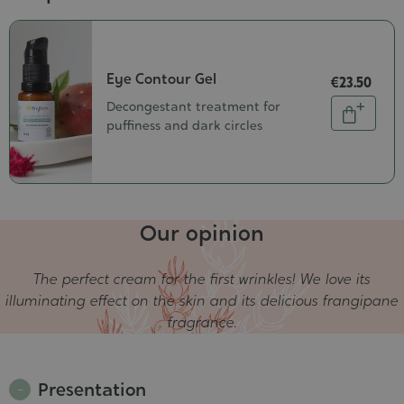
Eye Contour Gel
€23.50
Quantity
Decongestant treatment for
Add
puffiness and dark circles
to
cart
Our opinion
The perfect cream for the first wrinkles! We love its
illuminating effect on the skin and its delicious frangipane
fragrance.
Presentation