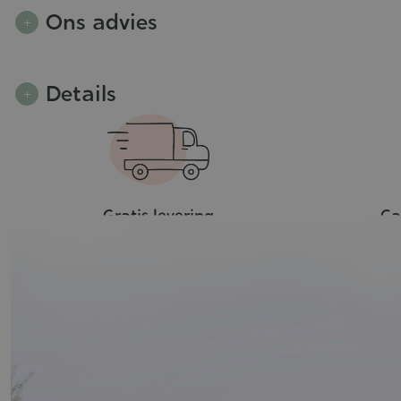
Ons advies
Details
Gratis levering
Ca
vanaf €39
va