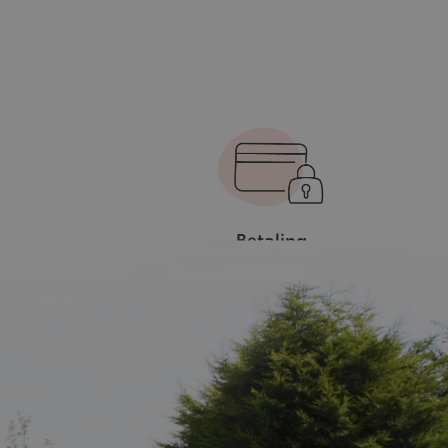
Betaling
s
100% veilige