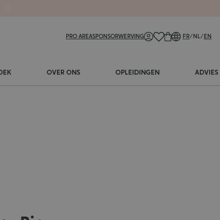
PRO AREA
SPONSORWERVING
FR
/
NL
/
EN
OEK
OVER ONS
OPLEIDINGEN
ADVIES