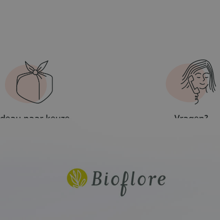
deau naar keuze
Vragen?
naf €50 aankoop
Contacteer on