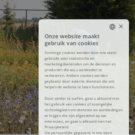
×
Onze website maakt
FRENCH
gebruik van cookies
DUTCH
Sommige cookies worden door ons team
gebruikt voor statistische en
ENGLISH
marketingdoeleinden om de diensten en
producten die wij u aanbieden te
verbeteren. Andere cookies worden
geplaatst door externe diensten die ons
helpen de website te laten functioneren.
Door verder te surfen, gaat u akkoord met
het gebruik van cookies of soortgelijke
technologieën om diensten en aanbiedingen
te krijgen die zijn afgestemd op uw
interesses, en gaat u akkoord met het
Privacybeleid.
Uw persoonlijke gegevens in ons bezit