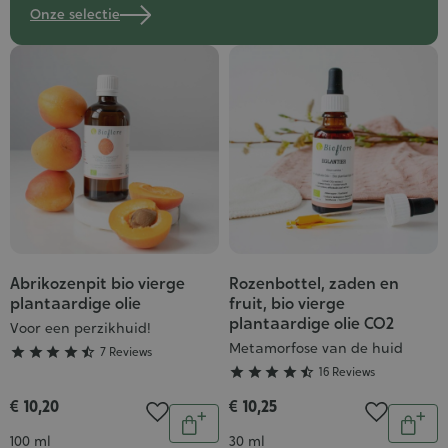
Onze selectie
Abrikozenpit bio vierge
Rozenbottel, zaden en
Grade
Grade
plantaardige olie
fruit, bio vierge
:
:
plantaardige olie CO2
Voor een perzikhuid!
4/5
4/5
Metamorfose van de huid





7 Reviews





16 Reviews
€ 10,20
€ 10,25
Aantal
Aantal
In
In
Inhoud
Inhoud
100 ml
30 ml