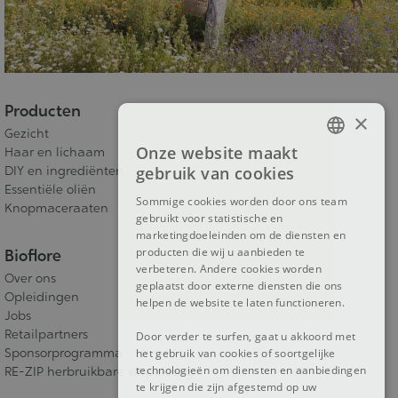
Producten
×
Gezicht
Onze website maakt
Haar en lichaam
FRENCH
DIY en ingrediënten
gebruik van cookies
Essentiële oliën
DUTCH
Sommige cookies worden door ons team
Knopmaceraaten
gebruikt voor statistische en
ENGLISH
marketingdoeleinden om de diensten en
producten die wij u aanbieden te
Bioflore
verbeteren. Andere cookies worden
Over ons
geplaatst door externe diensten die ons
Opleidingen
helpen de website te laten functioneren.
Jobs
Retailpartners
Door verder te surfen, gaat u akkoord met
Sponsorprogramma
het gebruik van cookies of soortgelijke
technologieën om diensten en aanbiedingen
RE-ZIP herbruikbare verpakking
te krijgen die zijn afgestemd op uw