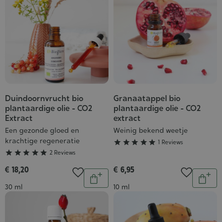
Duindoornvrucht bio
Granaatappel bio
Grade
Grade
plantaardige olie - CO2
plantaardige olie - CO2
:
:
Extract
extract
5/5
5/5
Een gezonde gloed en
Weinig bekend weetje
krachtige regeneratie





1 Reviews





2 Reviews
€ 18,20
€ 6,95
Aantal
Aantal
In
In
Inhoud
Inhoud
30 ml
10 ml
winkelwagen
wink