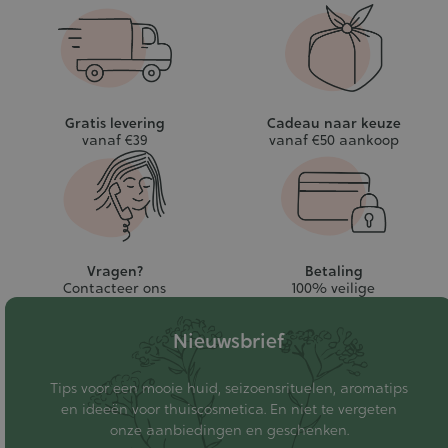
Gratis levering
Cadeau naar keuze
vanaf €39
vanaf €50 aankoop
Vragen?
Betaling
Contacteer ons
100% veilige
Nieuwsbrief
Tips voor een mooie huid, seizoensrituelen, aromatips
en ideeën voor thuiscosmetica. En niet te vergeten
onze aanbiedingen en geschenken.