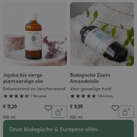
Jojoba bio vierge
Biologische Zoete
Grade
Grade
plantaardige olie
Amandelolie
:
:
Balancerend en beschermend
Voor gevoelige huid
4/5
5/5





7 Reviews





1 Reviews
€ 11,20
€ 9,95
Aantal
Aantal
In
In
Inhoud
Inhoud
100 ml
100 ml
winkelwagen
wink
Onze biologische & Europese oliën