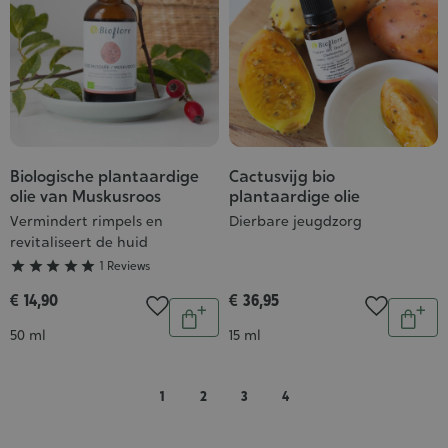
Biologische plantaardige
Cactusvijg bio
Grade
olie van Muskusroos
plantaardige olie
:
Vermindert rimpels en
Dierbare jeugdzorg
5/5
revitaliseert de huid





1 Reviews
€ 14,90
€ 36,95
Aantal
Aantal
In
In
Inhoud
Inhoud
50 ml
15 ml
winkelwagen
wink
1
2
3
4