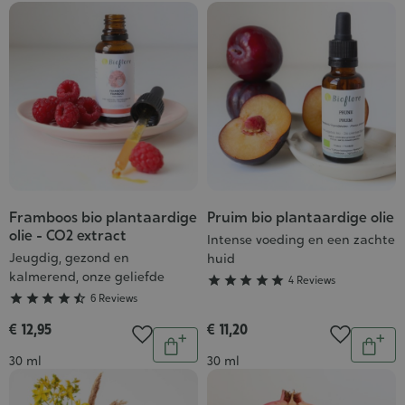
winkelwagen
wink
Framboos bio plantaardige
Pruim bio plantaardige olie
Grade
Grade
olie - CO2 extract
:
:
Intense voeding en een zachte
Jeugdig, gezond en
huid
4/5
5/5
kalmerend, onze geliefde





4 Reviews





6 Reviews
€ 12,95
€ 11,20
Aantal
Aantal
In
In
Inhoud
Inhoud
30 ml
30 ml
winkelwagen
wink