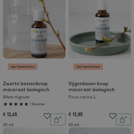
Uw favorieten
Uw favorieten
Zwarte bessenknop
Vijgenboom knop
Grade
maceraat biologisch
maceraat biologisch
:
Ribes nigrum
Ficus carica L.
5/5





1 Reviews
€ 12,45
€ 13,95
Aantal
Aantal
In
In
Inhoud
Inhoud
30 ml
30 ml
winkelwagen
wink