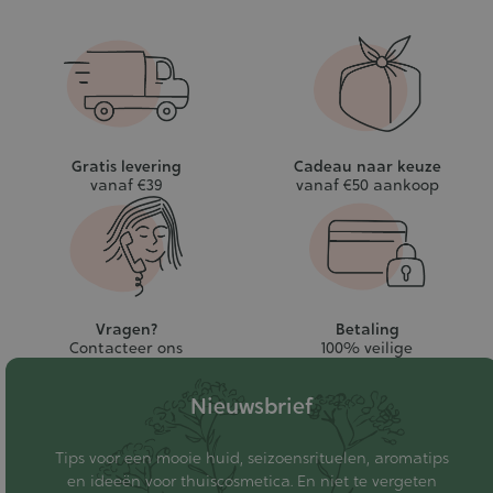
Gratis levering
Cadeau naar keuze
vanaf €39
vanaf €50 aankoop
Vragen?
Betaling
Contacteer ons
100% veilige
Nieuwsbrief
Tips voor een mooie huid, seizoensrituelen, aromatips
en ideeën voor thuiscosmetica. En niet te vergeten