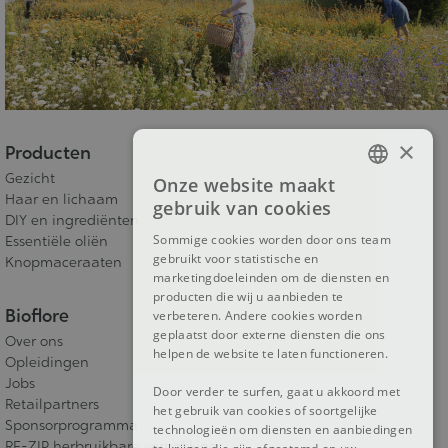
×
Producten
Gezicht
Onze website maakt
FRENCH
Haar en lichaam
gebruik van cookies
DIY en ingrediënten
DUTCH
Sommige cookies worden door ons team
Essentiële oliën
gebruikt voor statistische en
ENGLISH
Knopmaceraaten
marketingdoeleinden om de diensten en
producten die wij u aanbieden te
Bioflore
verbeteren. Andere cookies worden
geplaatst door externe diensten die ons
Over ons
helpen de website te laten functioneren.
Opleidingen
Jobs
Door verder te surfen, gaat u akkoord met
Retailpartners
het gebruik van cookies of soortgelijke
Sponsorprogramma
technologieën om diensten en aanbiedingen
RE-ZIP herbruikbare verpakking