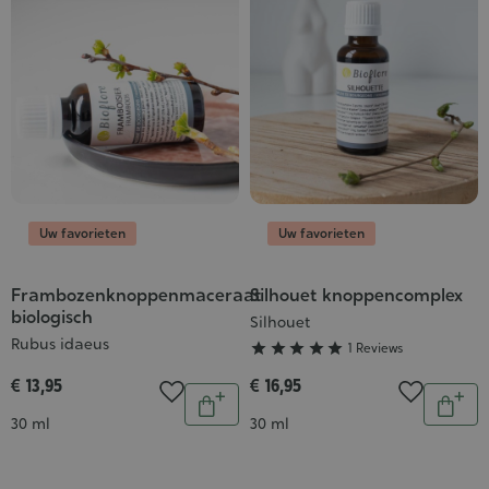
Uw favorieten
Uw favorieten
Frambozenknoppenmaceraat
Silhouet knoppencomplex
Grade
biologisch
:
Silhouet
Rubus idaeus
5/5





1 Reviews
€ 13,95
€ 16,95
Aantal
Aantal
In
In
Inhoud
Inhoud
30 ml
30 ml
winkelwagen
wink