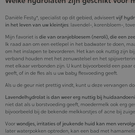
Welke hydrolaten zijn geschikt voor 
Danièle Festy*, specialist op dit gebied, adviseert
vijf hyd
in het leven van uw kleintjes
: lavendel-, korenbloem-, to
Mijn favoriet is
die van oranjebloesem (neroli), die een z
Ik raad aan om een eetlepel in het badwater te doen, ma
om het inslapen te bevorderen. Het kan ook nuttig zijn bij
verband houden met het zenuwstelsel en het spijsvertering
met elkaar verbonden zijn. U kunt bijvoorbeeld een paar
geeft, of in de fles als u uw baby flesvoeding geeft.
Als u de geur niet prettig vindt, kunt u deze vervangen 
Lavendelhydrolat is dan weer erg nuttig bij huidaandoe
niet dat als u borstvoeding geeft, moedermelk ook erg ge
bijvoorbeeld bij de bekende melkkorstjes of acne bij zuige
Voor
wondjes, irritaties of jeukende huid kan men vervo
later waterpokken optreden, kan een bad met hamamelisw