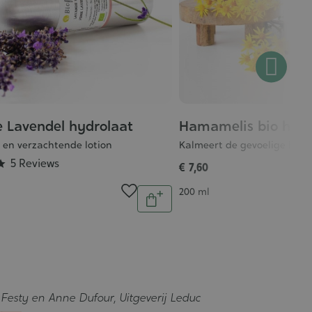
e Lavendel hydrolaat
Hamamelis bio hydr
 en verzachtende lotion
Kalmeert de gevoelige huid
5 Reviews

€ 7,60
Inhoud
Aantal
200 ml
In
winkelwagen
r
Festy en Anne Dufour, Uitgeverij Leduc