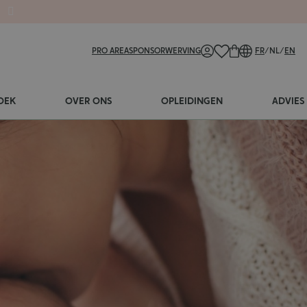
PRO AREA
SPONSORWERVING
FR
/
NL
/
EN
OEK
OVER ONS
OPLEIDINGEN
ADVIES