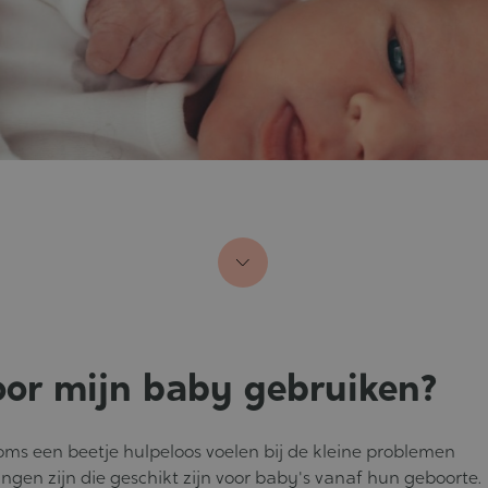
oor mijn baby gebruiken?
 soms een beetje hulpeloos voelen bij de kleine problemen
gen zijn die geschikt zijn voor baby's vanaf hun geboorte.