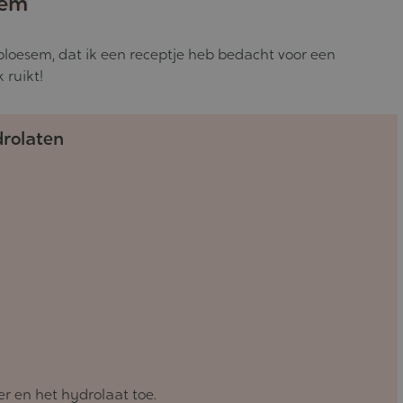
sem
ebloesem, dat ik een receptje heb bedacht voor een
 ruikt!
drolaten
r en het hydrolaat toe.