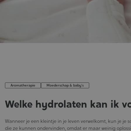
Aromatherapie
Moederschap & baby's
Welke hydrolaten kan ik v
Published
:
Wanneer je een kleintje in je leven verwelkomt, kun je je
07-
die ze kunnen ondervinden, omdat er maar weinig oplossin