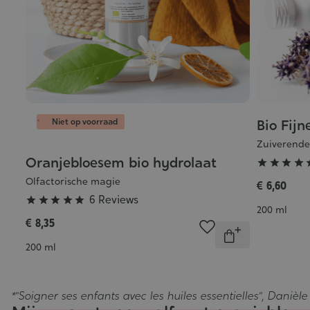
Niet op voorraad
Bio Fijn
Grade
:
Zuiverende
5/5
Oranjebloesem bio hydrolaat
Grade




:
Olfactorische magie
€ 6,60
5/5
6 Reviews





Inhoud
200 ml
€ 8,35
Aantal
Onbeschikbaa
Inhoud
200 ml
*"Soigner ses enfants avec les huiles essentielles",
Danièle 