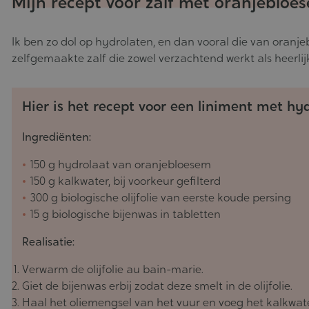
Mijn recept voor zalf met oranjebloe
Ik ben zo dol op hydrolaten, en dan vooral die van oranj
zelfgemaakte zalf die zowel verzachtend werkt als heerlijk
Hier is het recept voor een liniment met hy
Ingrediënten:
150 g hydrolaat van oranjebloesem
150 g kalkwater, bij voorkeur gefilterd
300 g biologische olijfolie van eerste koude persing
15 g biologische bijenwas in tabletten
Realisatie:
Verwarm de olijfolie au bain-marie.
Giet de bijenwas erbij zodat deze smelt in de olijfolie.
Haal het oliemengsel van het vuur en voeg het kalkwate