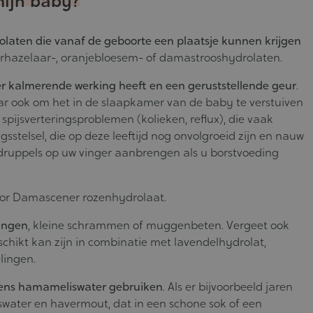
mijn baby?
rolaten die vanaf de geboorte een plaatsje kunnen krijgen
verhazelaar-, oranjebloesem- of damastrooshydrolaten.
eer kalmerende werking heeft en een geruststellende geur
.
ar ook om het in de slaapkamer van de baby te verstuiven
 spijsverteringsproblemen (kolieken, reflux), die vaak
sstelsel, die op deze leeftijd nog onvolgroeid zijn en nauw
 druppels op uw vinger aanbrengen als u borstvoeding
door Damascener rozenhydrolaat.
ningen
, kleine schrammen of muggenbeten. Vergeet ook
schikt kan zijn in combinatie met lavendelhydrolat,
lingen.
lgens hamameliswater gebruiken
. Als er bijvoorbeeld jaren
ater en havermout, dat in een schone sok of een