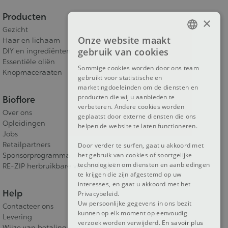
Producten
×
Gezicht
Onze website maakt
Haar en lichaam
FRENCH
gebruik van cookies
DIY en ingrediënten
DUTCH
Essentiële oliën
Sommige cookies worden door ons team
Knopmaceraaten
gebruikt voor statistische en
ENGLISH
marketingdoeleinden om de diensten en
producten die wij u aanbieden te
Bioflore
verbeteren. Andere cookies worden
Over ons
geplaatst door externe diensten die ons
Opleidingen
helpen de website te laten functioneren.
Jobs
Retailpartners
Door verder te surfen, gaat u akkoord met
Sponsorprogramma
het gebruik van cookies of soortgelijke
technologieën om diensten en aanbiedingen
RE-ZIP herbruikbare verpakking
te krijgen die zijn afgestemd op uw
interesses, en gaat u akkoord met het
Help
Privacybeleid.
Uw persoonlijke gegevens in ons bezit
Contacteer ons
kunnen op elk moment op eenvoudig
Levering
verzoek worden verwijderd.
En savoir plus
Wijze van betaling