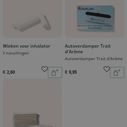
Wieken voor inhalator
Autoverdamper Trait
d'Arôme
3 navullingen
Autoverdamper Trait d'Arôme
Aantal
Aantal
€ 2,60
€ 9,95
In
In
winkelwagen
wink