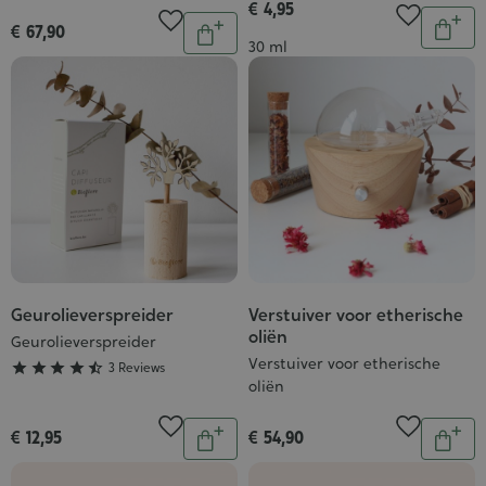
€ 4,95
Aantal
Aantal
€ 67,90
In
In
Inhoud
30 ml
wink
winkelwagen
Geurolieverspreider
Verstuiver voor etherische
Grade
oliën
:
Geurolieverspreider
Verstuiver voor etherische
4/5





3 Reviews
oliën
Aantal
Aantal
€ 12,95
€ 54,90
In
In
winkelwagen
wink