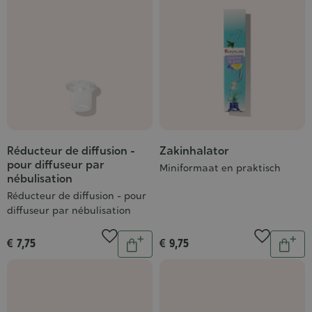
Réducteur de diffusion -
Zakinhalator
pour diffuseur par
Miniformaat en praktisch
nébulisation
Réducteur de diffusion - pour
diffuseur par nébulisation
Aantal
Aantal
€ 7,75
€ 9,75
In
In
winkelwagen
wink