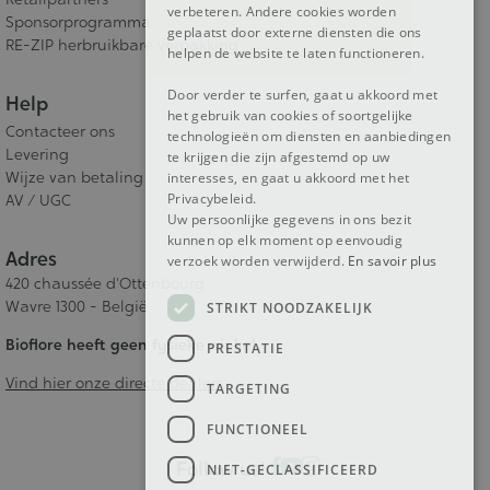
verbeteren. Andere cookies worden
Sponsorprogramma
geplaatst door externe diensten die ons
RE-ZIP herbruikbare verpakking
helpen de website te laten functioneren.
Door verder te surfen, gaat u akkoord met
Help
het gebruik van cookies of soortgelijke
Contacteer ons
technologieën om diensten en aanbiedingen
Levering
te krijgen die zijn afgestemd op uw
Wijze van betaling
interesses, en gaat u akkoord met het
Privacybeleid.
AV / UGC
Uw persoonlijke gegevens in ons bezit
kunnen op elk moment op eenvoudig
Adres
verzoek worden verwijderd.
En savoir plus
420 chaussée d'Ottenbourg
Wavre 1300 - België
STRIKT NOODZAKELIJK
Bioflore heeft geen fysieke winkel.
PRESTATIE
Vind hier onze directe dealers
TARGETING
FUNCTIONEEL
Follow us!
NIET-GECLASSIFICEERD