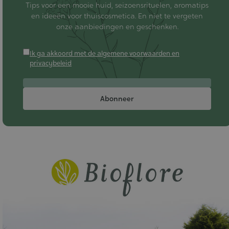
Tips voor een mooie huid, seizoensrituelen, aromatips
en ideeën voor thuiscosmetica. En niet te vergeten
onze aanbiedingen en geschenken.
Ik ga akkoord met de algemene voorwaarden en
privacybeleid
Abonneer