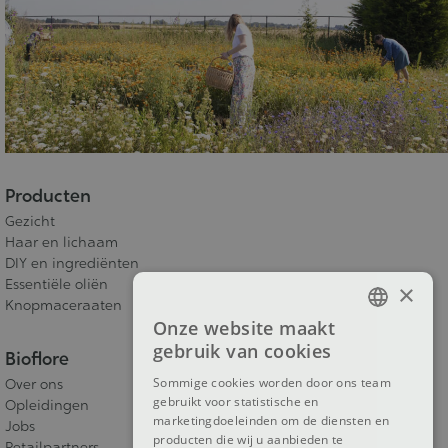
Producten
Gezicht
Haar en lichaam
DIY en ingrediënten
Essentiële oliën
×
Knopmaceraaten
Onze website maakt
FRENCH
gebruik van cookies
Bioflore
DUTCH
Sommige cookies worden door ons team
Over ons
gebruikt voor statistische en
ENGLISH
Opleidingen
marketingdoeleinden om de diensten en
Jobs
producten die wij u aanbieden te
Retailpartners