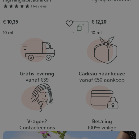
myrtenylacetatiferum
Grade





1 Reviews
:
5/5
€ 10,35
€ 12,20
Aantal
In
Inhoud
Inhoud
10 ml
10 ml
winkelwagen
Gratis levering
Cadeau naar keuze
vanaf €39
vanaf €50 aankoop
Vragen?
Betaling
Contacteer ons
100% veilige