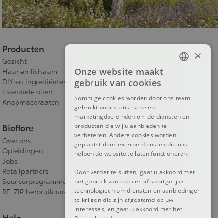
Producten
×
Gezicht
Onze website maakt
Haar en lichaam
FRENCH
gebruik van cookies
DIY en ingrediënten
DUTCH
Essentiële oliën
Sommige cookies worden door ons team
Knopmaceraaten
gebruikt voor statistische en
ENGLISH
marketingdoeleinden om de diensten en
producten die wij u aanbieden te
Bioflore
verbeteren. Andere cookies worden
Over ons
geplaatst door externe diensten die ons
Opleidingen
helpen de website te laten functioneren.
Jobs
Retailpartners
Door verder te surfen, gaat u akkoord met
Sponsorprogramma
het gebruik van cookies of soortgelijke
technologieën om diensten en aanbiedingen
RE-ZIP herbruikbare verpakking
te krijgen die zijn afgestemd op uw
interesses, en gaat u akkoord met het
Help