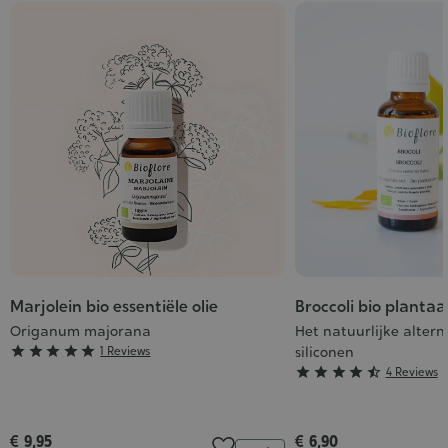
Marjolein bio essentiële olie
Broccoli bio plantaa
Origanum majorana
Het natuurlijke altern
Grade





1 Reviews
siliconen
Grade





4 Reviews
:
:
5/5
4/5
€ 9,95
€ 6,90