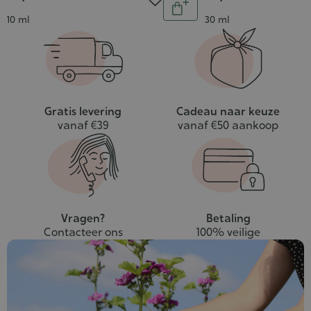
Aantal
In
Inhoud
Inhoud
10 ml
30 ml
winkelwagen
Gratis levering
Cadeau naar keuze
vanaf €39
vanaf €50 aankoop
Vragen?
Betaling
Contacteer ons
100% veilige