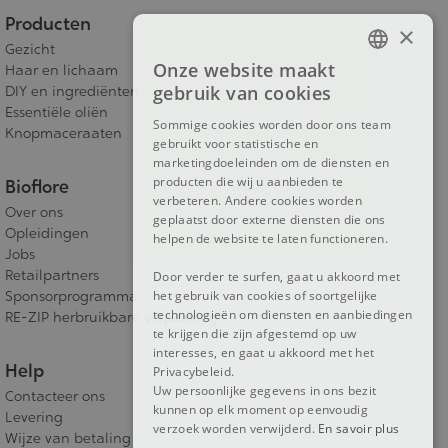
Producten
×
Gezicht
Onze website maakt
Haar en lichaam
FRENCH
gebruik van cookies
DIY en ingrediënten
DUTCH
Essentiële oliën
Sommige cookies worden door ons team
Knopmaceraaten
gebruikt voor statistische en
ENGLISH
marketingdoeleinden om de diensten en
producten die wij u aanbieden te
Bioflore
verbeteren. Andere cookies worden
Over ons
geplaatst door externe diensten die ons
Opleidingen
helpen de website te laten functioneren.
Jobs
Retailpartners
Door verder te surfen, gaat u akkoord met
Sponsorprogramma
het gebruik van cookies of soortgelijke
technologieën om diensten en aanbiedingen
RE-ZIP herbruikbare verpakking
te krijgen die zijn afgestemd op uw
interesses, en gaat u akkoord met het
Help
Privacybeleid.
Uw persoonlijke gegevens in ons bezit
Contacteer ons
kunnen op elk moment op eenvoudig
Levering
verzoek worden verwijderd.
En savoir plus
Wijze van betaling