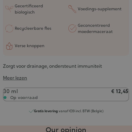
5/5
Gecertificeerd
Voedings-supplement
biologisch
Geconcentreerd
Recycleerbare fles
moedermaceraat
Verse knoppen
Zorgt voor drainage, ondersteunt immuniteit
Meer lezen
Inhoud
30 ml
€ 12,45
Op voorraad
Gratis levering
vanaf €39 incl. BTW (Belgïe)
Our opinion