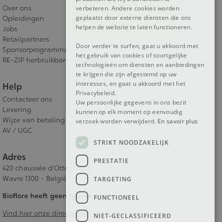
Over ons
verbeteren. Andere cookies worden
geplaatst door externe diensten die ons
Opleidingen
helpen de website te laten functioneren.
Jobs
Retailpartners
Door verder te surfen, gaat u akkoord met
Sponsorprogramma
het gebruik van cookies of soortgelijke
RE-ZIP herbruikbare verpakking
technologieën om diensten en aanbiedingen
te krijgen die zijn afgestemd op uw
interesses, en gaat u akkoord met het
Help
Privacybeleid.
Contacteer ons
Uw persoonlijke gegevens in ons bezit
Levering
kunnen op elk moment op eenvoudig
Wijze van betaling
verzoek worden verwijderd.
En savoir plus
AV / UGC
STRIKT NOODZAKELIJK
Adres
PRESTATIE
420 chaussée d'Ottenbourg
Wavre 1300 - België
TARGETING
Bioflore heeft geen fysieke winkel.
FUNCTIONEEL
Vind hier onze directe dealers
NIET-GECLASSIFICEERD