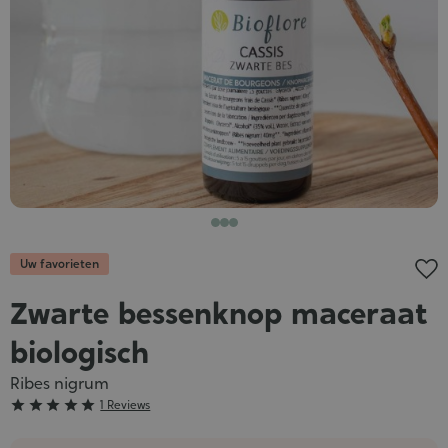
Uw favorieten
Zwarte bessenknop maceraat
biologisch
Ribes nigrum
Grade





1 Reviews
: