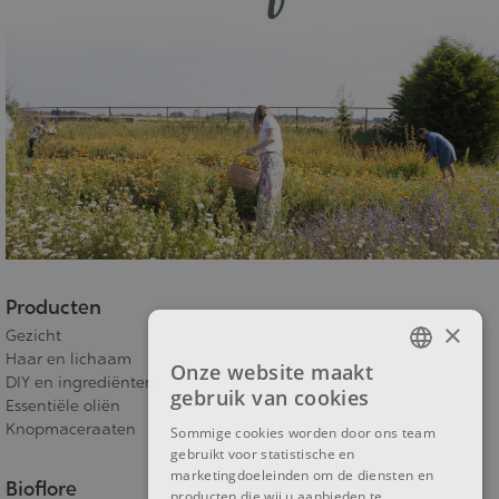
Producten
×
Gezicht
Haar en lichaam
Onze website maakt
FRENCH
DIY en ingrediënten
gebruik van cookies
Essentiële oliën
DUTCH
Knopmaceraaten
Sommige cookies worden door ons team
gebruikt voor statistische en
ENGLISH
marketingdoeleinden om de diensten en
Bioflore
producten die wij u aanbieden te