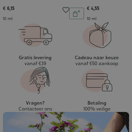
€ 6,15
€ 4,55
Aantal
In
Inhoud
Inhoud
10 ml
10 ml
winkelwagen
Gratis levering
Cadeau naar keuze
vanaf €39
vanaf €50 aankoop
Vragen?
Betaling
Contacteer ons
100% veilige