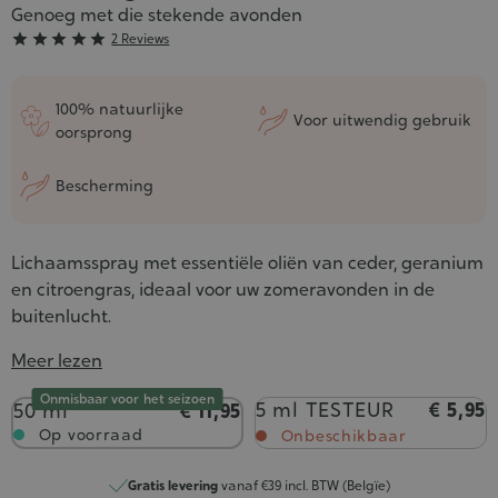
Genoeg met die stekende avonden
Grade





2 Reviews
:
5/5
100% natuurlijke
Voor uitwendig gebruik
oorsprong
Bescherming
Lichaamsspray met essentiële oliën van ceder, geranium
en citroengras, ideaal voor uw zomeravonden in de
buitenlucht.
Meer lezen
Onmisbaar voor het seizoen
Inhoud
5 ml TESTEUR
€ 5,95
50 ml
€ 11,95
Op voorraad
Onbeschikbaar
Gratis levering
vanaf €39 incl. BTW (Belgïe)