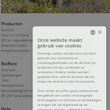
Producten
Gezicht
×
Haar en lichaam
Onze website maakt
DIY en ingrediënten
FRENCH
gebruik van cookies
Essentiële oliën
DUTCH
Knopmaceraaten
Sommige cookies worden door ons team
gebruikt voor statistische en
ENGLISH
marketingdoeleinden om de diensten en
Bioflore
producten die wij u aanbieden te
Over ons
verbeteren. Andere cookies worden
Opleidingen
geplaatst door externe diensten die ons
Jobs
helpen de website te laten functioneren.
Retailpartners
Sponsorprogramma
Door verder te surfen, gaat u akkoord met
het gebruik van cookies of soortgelijke
RE-ZIP herbruikbare verpakking
technologieën om diensten en aanbiedingen
te krijgen die zijn afgestemd op uw
Help
interesses, en gaat u akkoord met het