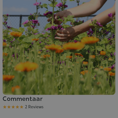
Commentaar
Kwaliteit
2 Reviews




