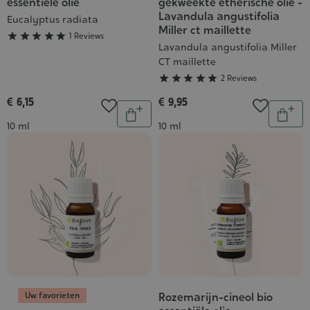
essentiële olie
gekweekte etherische olie -
:
:
Lavandula angustifolia
Eucalyptus radiata
5/5
5/5
Miller ct maillette





1 Reviews
Lavandula angustifolia Miller
CT maillette





2 Reviews
€ 6,15
€ 9,95
Aantal
Aantal
In
In
Inhoud
Inhoud
10 ml
10 ml
winkelwagen
wink
Uw favorieten
Rozemarijn-cineol bio