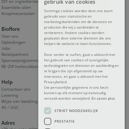
gebruik van cookies
DIY en ingrediënten
DUTCH
Essentiële oliën
Sommige cookies worden door ons team
Knopmaceraaten
gebruikt voor statistische en
ENGLISH
marketingdoeleinden om de diensten en
producten die wij u aanbieden te
Bioflore
verbeteren. Andere cookies worden
Over ons
geplaatst door externe diensten die ons
Opleidingen
helpen de website te laten functioneren.
Jobs
Retailpartners
Door verder te surfen, gaat u akkoord met
het gebruik van cookies of soortgelijke
Sponsorprogramma
technologieën om diensten en aanbiedingen
RE-ZIP herbruikbare verpakking
te krijgen die zijn afgestemd op uw
interesses, en gaat u akkoord met het
Help
Privacybeleid.
Uw persoonlijke gegevens in ons bezit
Contacteer ons
kunnen op elk moment op eenvoudig
Levering
verzoek worden verwijderd.
En savoir plus
Wijze van betaling
AV / UGC
STRIKT NOODZAKELIJK
PRESTATIE
Adres