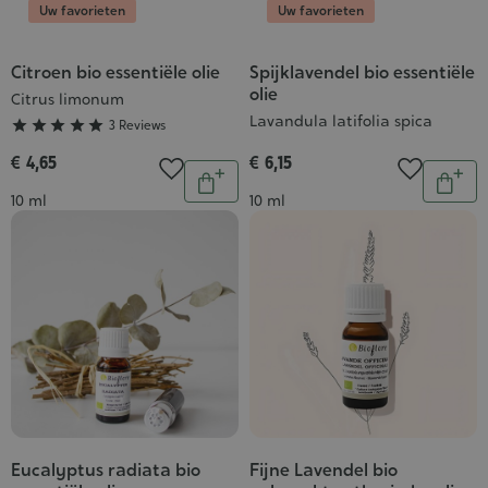
Uw favorieten
Uw favorieten
Citroen bio essentiële olie
Spijklavendel bio essentiële
Grade
olie
:
Citrus limonum
Lavandula latifolia spica
5/5





3 Reviews
€ 4,65
€ 6,15
Aantal
Aantal
In
In
Inhoud
Inhoud
10 ml
10 ml
winkelwagen
wink
Eucalyptus radiata bio
Fijne Lavendel bio
Grade
Grade