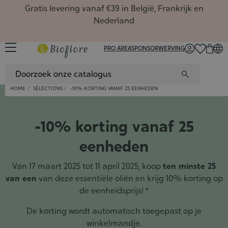
Gratis levering vanaf €39 in België, Frankrijk en
Nederland
PRO AREA
SPONSORWERVING
FR
/
NL
/
EN
HOME
SÉLECTIONS
-10% KORTING VANAF 25 EENHEDEN
Gezich
Oliën,
Favori
Planta
Rituel
Alle et
Favori
Koffert
Macera
Favori
Cadea
De hui
Routin
-10% korting vanaf 25
Gezich
Haarma
Nieuw
Hydrol
Cadeau
Hydrol
Nieuwt
Cadea
Comple
Nieuw
balans
Recept
Reinig
Zepen 
Seizoe
Aloë ve
Cadea
Massag
In seiz
Gemmot
Seizoe
Verwel
Artike
eenheden
Hydrola
Deodor
Olieac
Rollers
van de
Natuur
Gezich
Gesche
Planta
Verstui
Sport, 
Aromat
Van 17 maart 2025 tot 11 april 2025, koop
ten minste 25
Bloem
Klei
Te ver
Hoe geb
Gemmo
van een
van deze essentiële oliën en krijg 10% korting op
Gesche
Plante
Te ver
Verfri
de eenheidsprijs! *
Cosmet
Planta
5 bals
Verpak
Boeken
De korting wordt automatisch toegepast op je
Zero w
Aroma
Cosmet
winkelmandje.