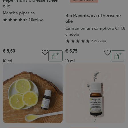
Pepermunt bio essentiële
Grade
olie
:
Mentha piperita
4/5
Bio Ravintsara etherische
Grade





5 Reviews
olie
:
Cinnamomum camphora CT 1.8
5/5
cinéole





2 Reviews
€ 5,60
€ 6,75
Aantal
Aantal
In
In
Inhoud
Inhoud
10 ml
10 ml
winkelwagen
wink