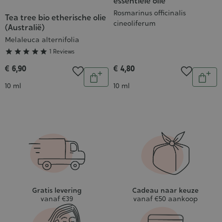
essentiële olie
Rosmarinus officinalis
Tea tree bio etherische olie
Grade
cineoliferum
(Australië)
:
Melaleuca alternifolia
5/5





1 Reviews
€ 6,90
€ 4,80
Aantal
Aantal
In
In
Inhoud
Inhoud
10 ml
10 ml
winkelwagen
wink
Gratis levering
Cadeau naar keuze
vanaf €39
vanaf €50 aankoop