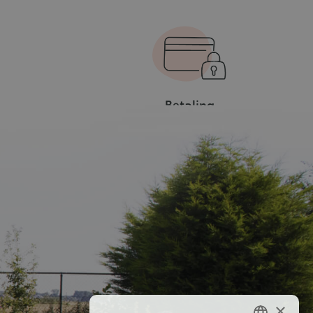
Betaling
s
100% veilige
×