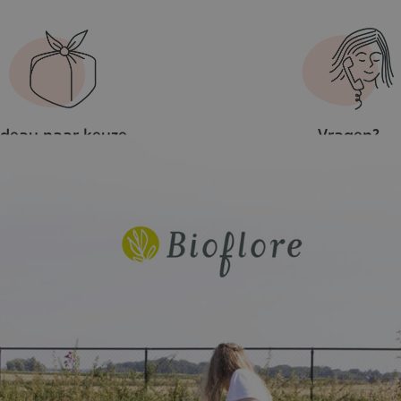
deau naar keuze
Vragen?
naf €50 aankoop
Contacteer on