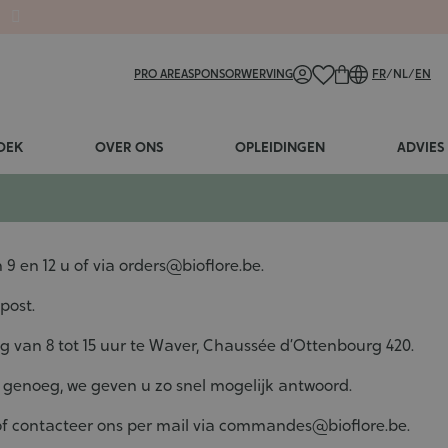
PRO AREA
SPONSORWERVING
FR
/
NL
/
EN
OEK
OVER ONS
OPLEIDINGEN
ADVIES
9 en 12 u of via
orders@bioflore.be
.
post.
g van 8 tot 15 uur te Waver, Chaussée d’Ottenbourg 420.
 genoeg, we geven u zo snel mogelijk antwoord.
of contacteer ons per mail via
commandes@bioflore.be
.