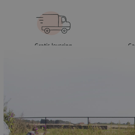
Gratis levering
Ca
vanaf €39
va