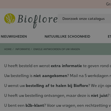
Gr
NIEUWIGHEDEN
NATUURLIJKE SCHOONHEID
E
HOME
INFORMATIE
ENKELE ANTWOORDEN OP UW VRAGEN
U heeft besteld en wenst
extra informatie
te geven rond d
Uw bestelling is
niet aangekomen
? Mail na 5 werkdagen
U wenst uw
bestelling af te halen bij Bioflore
? We zijn op
U heeft uw bestelling ontvangen, maar deze is
niet juist
?
U bent een
b2b-klant
? Voor uw vragen, een rechtzetting v