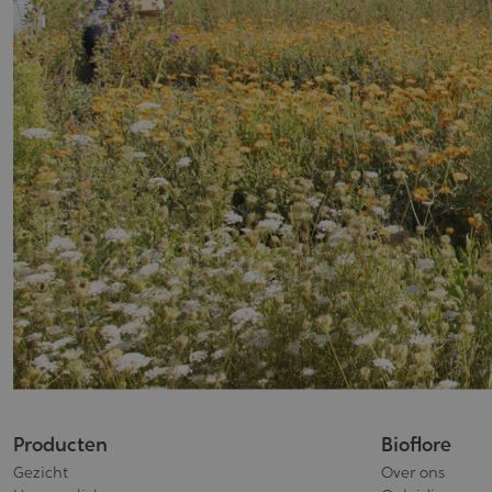
Producten
Bioflore
Gezicht
Over ons