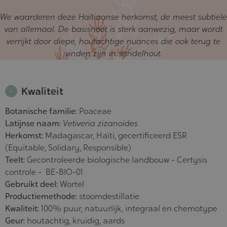
We waarderen deze Haïtiaanse herkomst, de meest subtiele
van allemaal. De basisnoot is sterk aanwezig, maar wordt
verrijkt door diepe, houtachtige nuances die ook terug te
vinden zijn in sandelhout.
Kwaliteit
Botanische familie:
Poaceae
Latijnse naam:
Vetiveria zizanoides
Herkomst:
Madagascar, Haïti, gecertificeerd ESR
(Equitable, Solidary, Responsible)
Teelt:
Gecontroleerde biologische landbouw - Certysis
controle - BE-BIO-01
Gebruikt deel:
Wortel
Productiemethode:
stoomdestillatie
Kwaliteit:
100% puur, natuurlijk, integraal en chemotype
Geur:
houtachtig, kruidig, aards