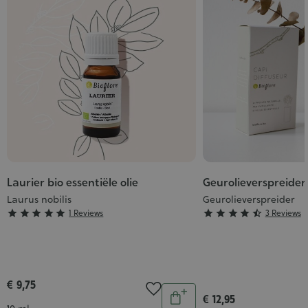
Laurier bio essentiële olie
Geurolieverspreider
Laurus nobilis
Geurolieverspreider
Grade
Grade





1 Reviews





3 Reviews
:
:
5/5
4/5
€ 9,75
Aantal
€ 12,95
In
Inhoud