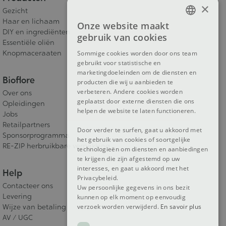
×
Gezicht
Haar en lichaam
Onze website maakt
FRENCH
DIY en ingrediënten
gebruik van cookies
Essentiële oliën
DUTCH
Knopmaceraaten
Sommige cookies worden door ons team
gebruikt voor statistische en
ENGLISH
marketingdoeleinden om de diensten en
Bioflore
producten die wij u aanbieden te
verbeteren. Andere cookies worden
Over ons
geplaatst door externe diensten die ons
Opleidingen
helpen de website te laten functioneren.
Jobs
Retailpartners
Door verder te surfen, gaat u akkoord met
Sponsorprogramma
het gebruik van cookies of soortgelijke
RE-ZIP herbruikbare verpakking
technologieën om diensten en aanbiedingen
te krijgen die zijn afgestemd op uw
interesses, en gaat u akkoord met het
Help
Privacybeleid.
Contacteer ons
Uw persoonlijke gegevens in ons bezit
Levering
kunnen op elk moment op eenvoudig
verzoek worden verwijderd.
En savoir plus
Wijze van betaling
AV / UGC