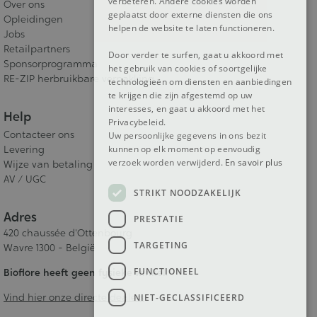
verbeteren. Andere cookies worden
Over ons
geplaatst door externe diensten die ons
Opleidingen
helpen de website te laten functioneren.
Jobs
Retailpartners
Door verder te surfen, gaat u akkoord met
Sponsorprogramma
het gebruik van cookies of soortgelijke
RE-ZIP herbruikbare verpakking
technologieën om diensten en aanbiedingen
te krijgen die zijn afgestemd op uw
interesses, en gaat u akkoord met het
Help
Privacybeleid.
Contacteer ons
Uw persoonlijke gegevens in ons bezit
kunnen op elk moment op eenvoudig
Levering
verzoek worden verwijderd.
En savoir plus
Wijze van betaling
AV / UGC
STRIKT NOODZAKELIJK
Adres
PRESTATIE
420 chaussée d'Ottenbourg
TARGETING
Wavre 1300 - België
FUNCTIONEEL
Bioflore heeft geen fysieke winkel.
Vind hier onze directe dealers
NIET-GECLASSIFICEERD