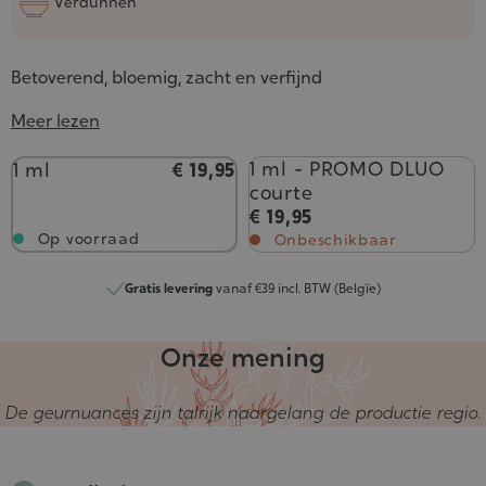
Verdunnen
Betoverend, bloemig, zacht en verfijnd
Meer lezen
Inhoud
1 ml - PROMO DLUO
1 ml
€ 19,95
courte
€ 19,95
Op voorraad
Onbeschikbaar
Gratis levering
vanaf €39 incl. BTW (Belgïe)
Onze mening
De geurnuances zijn talrijk naargelang de productie regio.