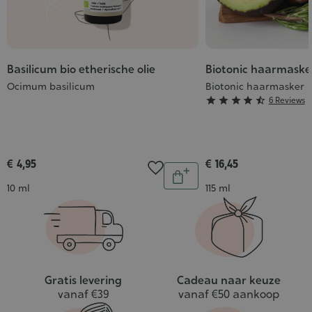
Basilicum bio etherische olie
Biotonic haarmaske
Ocimum basilicum
Biotonic haarmasker
Grade





6 Reviews
:
4/5
€ 4,95
€ 16,45
Aantal
In
Inhoud
Inhoud
10 ml
115 ml
winkelwagen
Gratis levering
Cadeau naar keuze
vanaf €39
vanaf €50 aankoop