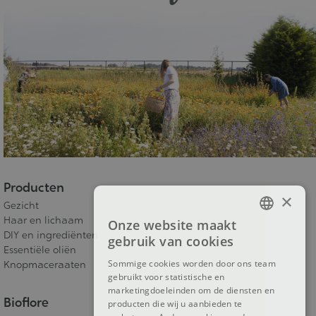
Producten
×
Gezicht
Haar en lichaam
Onze website maakt
FRENCH
DIY en ingrediënten
gebruik van cookies
Essentiële oliën
DUTCH
Sommige cookies worden door ons team
Knopmaceraaten
gebruikt voor statistische en
ENGLISH
marketingdoeleinden om de diensten en
Bioflore
producten die wij u aanbieden te