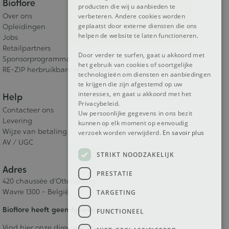
Bioflore
producten die wij u aanbieden te
Over ons
verbeteren. Andere cookies worden
geplaatst door externe diensten die ons
Opleidingen
helpen de website te laten functioneren.
Jobs
Retailpartners
Door verder te surfen, gaat u akkoord met
Sponsorprogramma
het gebruik van cookies of soortgelijke
RE-ZIP herbruikbare verpakking
technologieën om diensten en aanbiedingen
te krijgen die zijn afgestemd op uw
interesses, en gaat u akkoord met het
Help
Privacybeleid.
Contacteer ons
Uw persoonlijke gegevens in ons bezit
Levering
kunnen op elk moment op eenvoudig
Wijze van betaling
verzoek worden verwijderd.
En savoir plus
AV / UGC
STRIKT NOODZAKELIJK
Adres
PRESTATIE
420 chaussée d'Ottenbourg
Wavre 1300 - België
TARGETING
Bioflore heeft geen fysieke winkel.
FUNCTIONEEL
Vind hier onze directe dealers