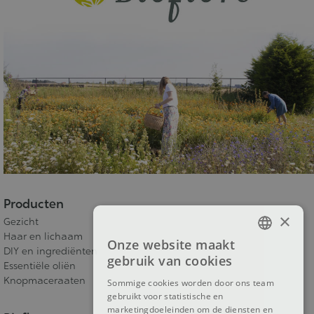
Producten
×
Gezicht
Haar en lichaam
Onze website maakt
FRENCH
DIY en ingrediënten
gebruik van cookies
Essentiële oliën
DUTCH
Knopmaceraaten
Sommige cookies worden door ons team
gebruikt voor statistische en
ENGLISH
marketingdoeleinden om de diensten en