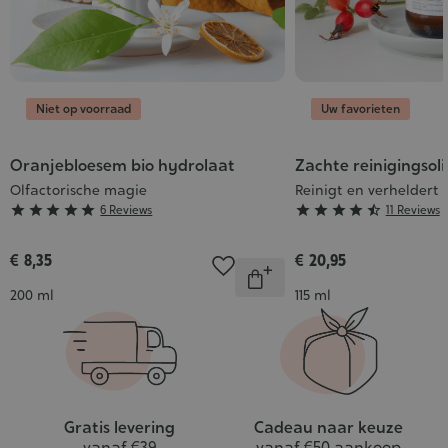
Niet op voorraad
Uw favorieten
Oranjebloesem bio hydrolaat
Zachte reinigingsoli
Olfactorische magie
Reinigt en verheldert
Grade
Grade





6 Reviews





11 Reviews
:
:
5/5
4/5
€ 8,35
€ 20,95
Aantal
Onbeschikbaar
Inhoud
Inhoud
200 ml
115 ml
Gratis levering
Cadeau naar keuze
vanaf €39
vanaf €50 aankoop