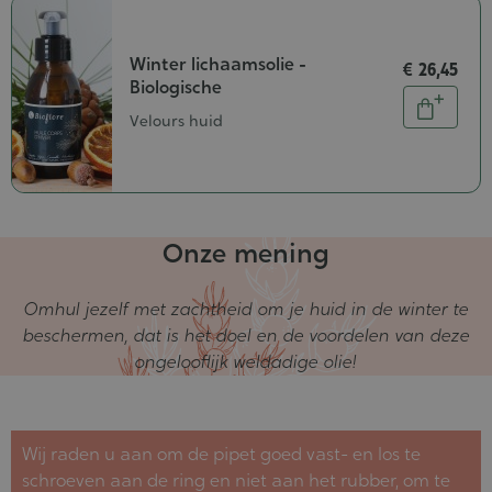
Winter lichaamsolie -
€ 26,45
Biologische
Aantal
In
Velours huid
winkel
Onze mening
Omhul jezelf met zachtheid om je huid in de winter te
beschermen, dat is het doel en de voordelen van deze
ongelooflijk weldadige olie!
Wij raden u aan om de pipet goed vast- en los te
schroeven aan de ring en niet aan het rubber, om te