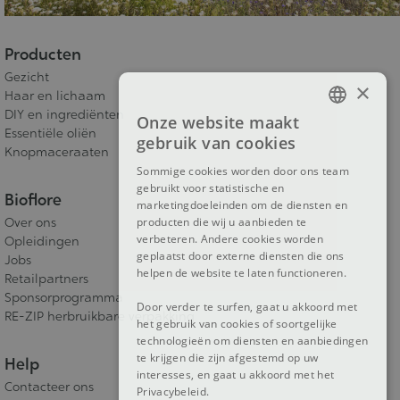
Producten
Gezicht
×
Haar en lichaam
DIY en ingrediënten
Onze website maakt
FRENCH
Essentiële oliën
gebruik van cookies
Knopmaceraaten
DUTCH
Sommige cookies worden door ons team
gebruikt voor statistische en
ENGLISH
Bioflore
marketingdoeleinden om de diensten en
Over ons
producten die wij u aanbieden te
verbeteren. Andere cookies worden
Opleidingen
geplaatst door externe diensten die ons
Jobs
helpen de website te laten functioneren.
Retailpartners
Sponsorprogramma
Door verder te surfen, gaat u akkoord met
RE-ZIP herbruikbare verpakking
het gebruik van cookies of soortgelijke
technologieën om diensten en aanbiedingen
te krijgen die zijn afgestemd op uw
Help
interesses, en gaat u akkoord met het
Contacteer ons
Privacybeleid.