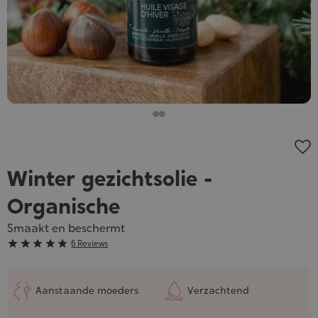
Winter gezichtsolie -
Organische
Smaakt en beschermt
Grade





6 Reviews
:
5/5
Aanstaande moeders
Verzachtend