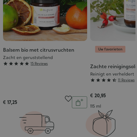
Uw favorieten
Balsem bio met citrusvruchten
Zacht en geruststellend
Grade





15 Reviews
Zachte reinigingsoli
:
Reinigt en verheldert
5/5
Grade





11 Reviews
:
4/5
€ 20,95
Aantal
€ 17,25
In
Inhoud
115 ml
winkelwagen