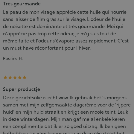
Très gourmande
La peau de mon visage apprécie cette huile qui nourrie
sans laisser de film gras sur le visage. L'odeur de l'huile
de noisette est dominante et très gourmande. Moi qui
n'apprécie pas trop cette odeur, je m'y suis tout de
même faite et l'odeur s'évapore assez rapidement. C'est
un must have réconfortant pour l'hiver.
Pauline H.





Super productje
Deze gezichtsolie is echt wow. Ik gebruik het 's morgens
samen met mijn zelfgemaakte dagcrème voor de 'rijpere
huid' en mijn huid straalt en krijgt een mooie teint. Leuk
in deze winterdagen. Mijn man gaf me al enkele keren
een complimentje dat ik er zo goed uitzag. Ik ben geen
liefhebber van vanillegeur maar in deze olie stoort het