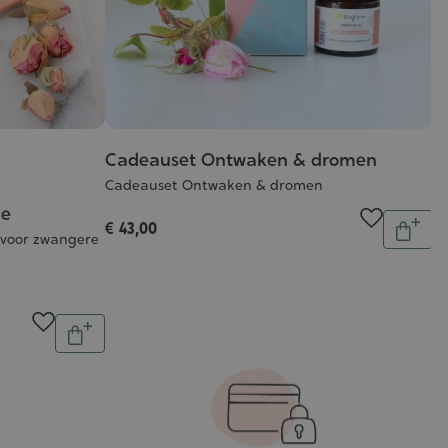
Cadeauset Ontwaken & dromen
Cadeauset Ontwaken & dromen
me
Aantal
€ 43,00
In
 voor zwangere
wink
Aantal
In
winkelwagen