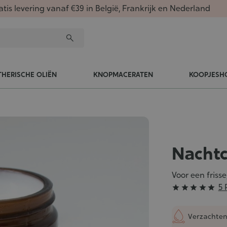
atis levering vanaf €39 in België, Frankrijk en Nederland
THERISCHE OLIËN
KNOPMACERATEN
KOOPJESH
Nacht
Voor een frisse
Grade
5 





:
5/5
Verzachte