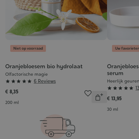
Niet op voorraad
Uw favoriete
Oranjebloesem bio hydrolaat
Oranjebloe
serum
Olfactorische magie
Grade
6 Reviews
Heerlijk geure





Grade
1
:





€ 8,35
Aantal
:
5/5
€ 13,95
Onbeschikbaar
Inhoud
5/5
200 ml
Inhoud
30 ml