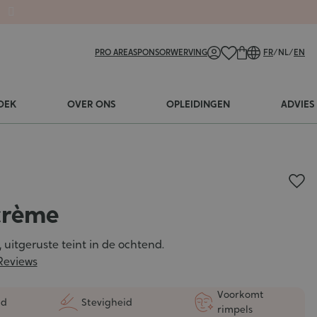
PRO AREA
SPONSORWERVING
FR
/
NL
/
EN
OEK
OVER ONS
OPLEIDINGEN
ADVIES
crème
, uitgeruste teint in de ochtend.
Reviews
Voorkomt
nd
Stevigheid
rimpels