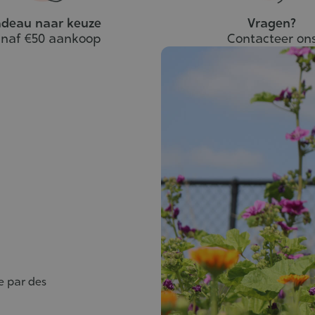
deau naar keuze
Vragen?
naf €50 aankoop
Contacteer on
e par des