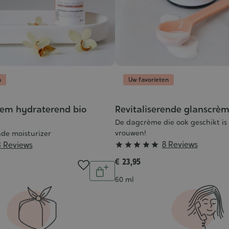
n
Uw favorieten
sem hydraterend bio
Revitaliserende glanscrè
De dagcrème die ook geschikt is
vrouwen!
nde moisturizer
Grade
8 Reviews
3 Reviews





:
€ 23,95
Aantal
5/5
In
Inhoud
60 ml
winkelwagen