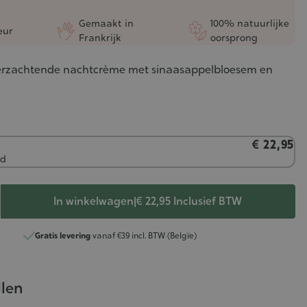
Gemaakt in
100% natuurlijke
eur
Frankrijk
oorsprong
erzachtende nachtcrème met sinaasappelbloesem en
€ 22,95
ad
In winkelwagen
|
€ 22,95
Inclusief BTW
Gratis levering
vanaf €39 incl. BTW (Belgïe)
llen