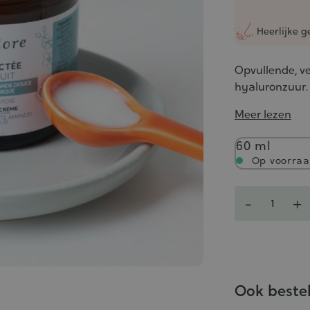
Heerlijke g
Opvullende, v
hyaluronzuur.
Meer lezen
Inhoud
60 ml
Op voorra
Aantal
-
+
Ook beste