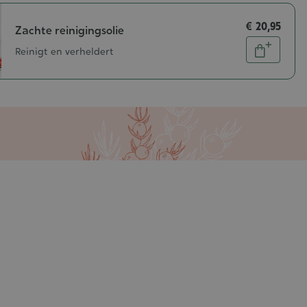
€ 20,95
Zachte reinigingsolie
Aantal
Reinigt en verheldert
In
winkelw