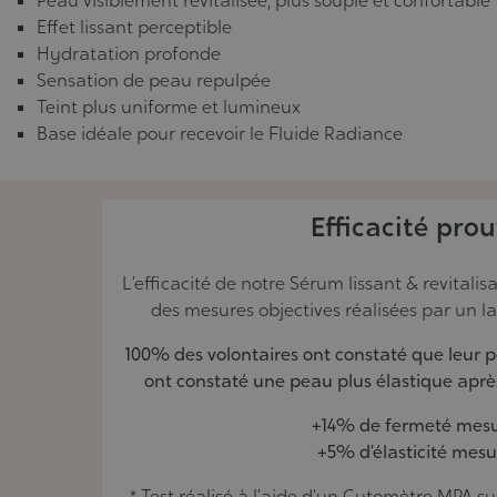
Peau visiblement revitalisée, plus souple et confortable
Effet lissant perceptible
Hydratation profonde
Sensation de peau repulpée
Teint plus uniforme et lumineux
Base idéale pour recevoir le Fluide Radiance
Efficacité pro
L’efficacité de notre Sérum lissant & revital
des mesures objectives réalisées par un l
100% des volontaires ont constaté que leur 
ont constaté une peau plus élastique après
+14% de fermeté mes
+5% d’élasticité mesu
* Test réalisé à l’aide d’un Cutomètre MPA su