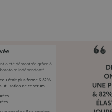
uvée
isant a été démontrée grâce à
aboratoire indépendant*.
peau était plus ferme & 82%
 utilisation de ce sérum.
urées
rées
r un panel de 11 volontaires