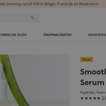
atis levering vanaf €39 in België, Frankrijk en Nederland
THERISCHE OLIËN
KNOPMACERATEN
KOOPJESH
Nieuw
Smooth
Serum
Hydrate, lisse 
Grade
3 





: