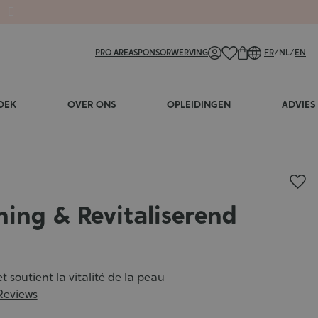
PRO AREA
SPONSORWERVING
FR
/
NL
/
EN
OEK
OVER ONS
OPLEIDINGEN
ADVIES
ing & Revitaliserend
et soutient la vitalité de la peau
Reviews