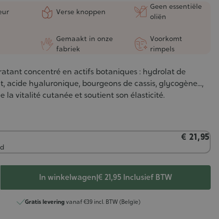
Geen essentiële
eur
Verse knoppen
oliën
t
Gemaakt in onze
Voorkomt
fabriek
rimpels
tant concentré en actifs botaniques : hydrolat de
, acide hyaluronique, bourgeons de cassis, glycogène...,
lle la vitalité cutanée et soutient son élasticité.
€ 21,95
ad
In winkelwagen
|
€ 21,95
Inclusief BTW
Gratis levering
vanaf €39 incl. BTW (Belgïe)