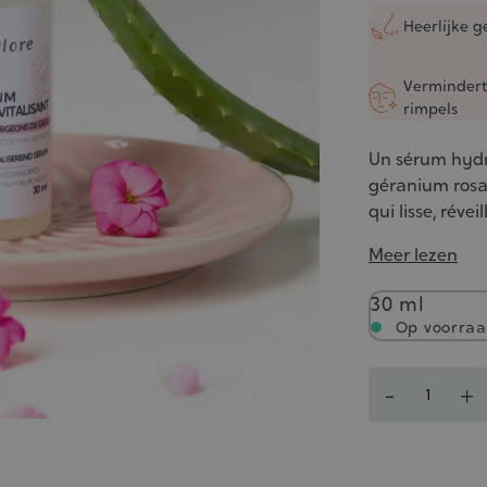
5/5
Heerlijke g
Verminder
rimpels
Un sérum hydra
géranium rosat
qui lisse, révei
Meer lezen
Inhoud
30 ml
Op voorra
Aantal
-
+