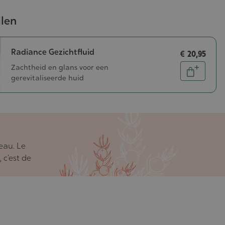
llen
Radiance Gezichtfluid
€ 20,95
Aantal
Zachtheid en glans voor een
In
gerevitaliseerde huid
winkelw
peau. Le
 c’est de