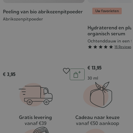
Uw favorieten
Peeling van bio abrikozenpitpoeder
Abrikozenpitpoeder
Hydraterend en pl
organisch serum
Ochtenddauw in een f
Grade





16 Reviews
:
5/5
€ 13,95
Aantal
€ 3,95
In
Inhoud
30 ml
winkelwagen
Gratis levering
Cadeau naar keuze
vanaf €39
vanaf €50 aankoop