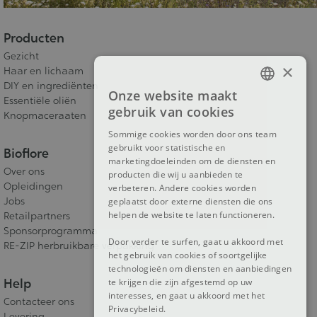
Producten
Gezicht
×
Haar en lichaam
DIY en ingrediënten
Onze website maakt
FRENCH
Essentiële oliën
gebruik van cookies
Knopmaceraaten
DUTCH
Sommige cookies worden door ons team
gebruikt voor statistische en
ENGLISH
Bioflore
marketingdoeleinden om de diensten en
Over ons
producten die wij u aanbieden te
Opleidingen
verbeteren. Andere cookies worden
Jobs
geplaatst door externe diensten die ons
helpen de website te laten functioneren.
Retailpartners
Sponsorprogramma
Door verder te surfen, gaat u akkoord met
RE-ZIP herbruikbare verpakking
het gebruik van cookies of soortgelijke
technologieën om diensten en aanbiedingen
Help
te krijgen die zijn afgestemd op uw
interesses, en gaat u akkoord met het
Contacteer ons
Privacybeleid.
Levering