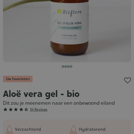
Uw favorieten
Aloë vera gel - bio
Dit zou je meenemen naar een onbewoond eiland
Grade





34 Reviews
:
4/5
Verzachtend
Hydraterend