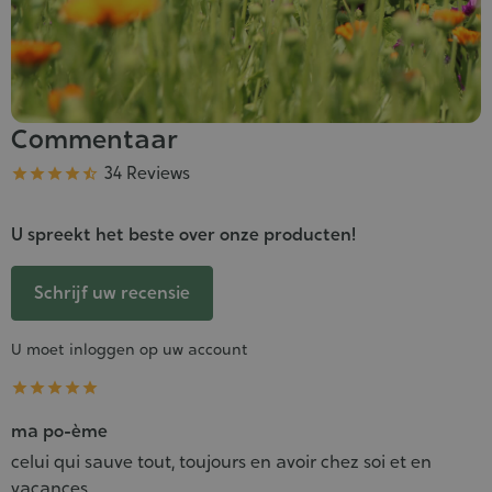
Commentaar
Kwaliteit
34 Reviews





U spreekt het beste over onze producten!
Schrijf uw recensie
U moet inloggen op uw account





ma po-ème
celui qui sauve tout, toujours en avoir chez soi et en
vacances