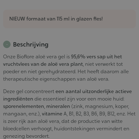
NIEUW formaat van 115 ml in glazen fles!
Beschrijving
Onze Bioflore aloë vera gel is
95,6% vers sap uit het
vruchtvlees van de aloë vera plant
, niet verwerkt tot
poeder en niet gerehydrateerd. Het heeft daarom alle
therapeutische eigenschappen van aloë vera.
Deze gel concentreert
een aantal uitzonderlijke actieve
ingrediënten
die essentieel zijn voor een mooie huid:
sporenelementen
,
mineralen
(zink, magnesium, koper,
mangaan, enz.),
vitamine
A, B1, B2, B3, B6, B9, B12, enz. Het
is zeer rijk aan aloë vera, dat de productie van witte
bloedcellen verhoogt, huidontstekingen vermindert en
genezing bevordert.