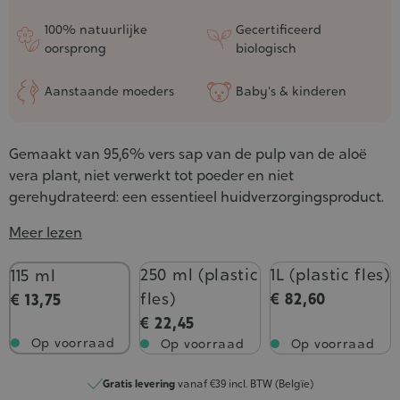
100% natuurlijke
Gecertificeerd
oorsprong
biologisch
Aanstaande moeders
Baby's & kinderen
Gemaakt van 95,6% vers sap van de pulp van de aloë
vera plant, niet verwerkt tot poeder en niet
gerehydrateerd: een essentieel huidverzorgingsproduct.
Meer lezen
Inhoud
250 ml (plastic
1L (plastic fles)
115 ml
fles)
€ 82,60
€ 13,75
€ 22,45
Op voorraad
Op voorraad
Op voorraad
Gratis levering
vanaf €39 incl. BTW (Belgïe)