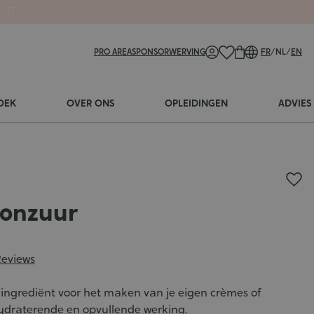
PRO AREA
SPONSORWERVING
FR
/
NL
/
EN
OEK
OVER ONS
OPLEIDINGEN
ADVIES
ronzuur
Reviews
 ingrediënt voor het maken van je eigen crèmes of
ydraterende en opvullende werking.