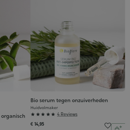
Bio serum tegen onzuiverheden
Huidvolmaker
Grade
4 Reviews





 organisch
:
€ 14,95
Aantal
5/5