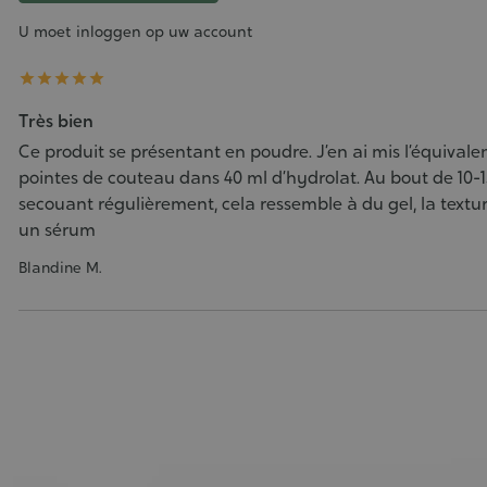
U moet inloggen op uw account





Très bien
Ce produit se présentant en poudre. J’en ai mis l’équivalen
pointes de couteau dans 40 ml d’hydrolat. Au bout de 10-1
secouant régulièrement, cela ressemble à du gel, la textu
un sérum
Blandine M.