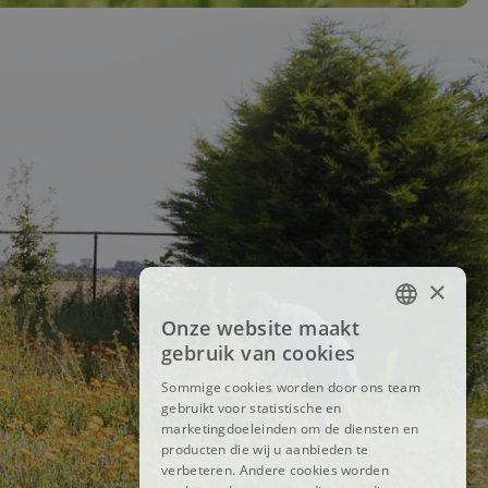
×
Onze website maakt
FRENCH
gebruik van cookies
DUTCH
Sommige cookies worden door ons team
gebruikt voor statistische en
ENGLISH
marketingdoeleinden om de diensten en
producten die wij u aanbieden te
verbeteren. Andere cookies worden