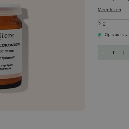
Meer lezen
Gewicht
3 g
Op voorra
Aantal
-
+