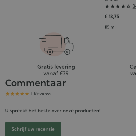
winkelwagen
Grade
3





:
€ 13,75
4/5
Inhoud
115 ml
Gratis levering
Ca
vanaf €39
va
Commentaar
Kwaliteit
1 Reviews





U spreekt het beste over onze producten!
Schrijf uw recensie