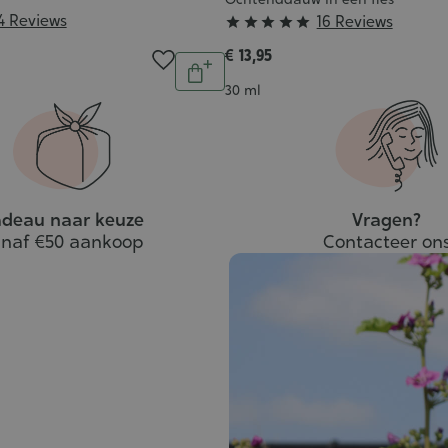
4 Reviews
Grade
16 Reviews





:
€ 13,95
Aantal
5/5
In
Inhoud
30 ml
winkelwagen
deau naar keuze
Vragen?
naf €50 aankoop
Contacteer on