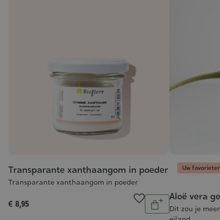
Uw favoriete
Transparante xanthaangom in poeder
Transparante xanthaangom in poeder
Aloë vera ge
Aantal
€ 8,95
In
Dit zou je me
eiland