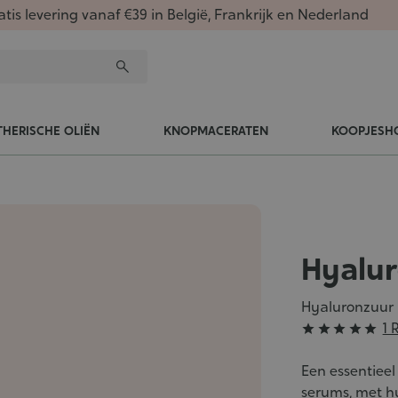
atis levering vanaf €39 in België, Frankrijk en Nederland
THERISCHE OLIËN
KNOPMACERATEN
KOOPJESH
Hyalu
Hyaluronzuur
Grade
1 





:
5/5
Een essentieel
serums, met h