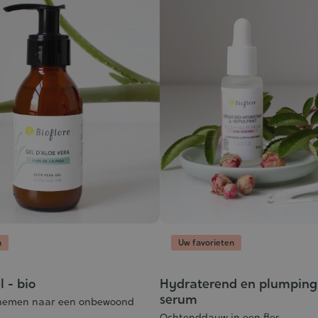
n
Uw favorieten
l - bio
Hydraterend en plumping
serum
enemen naar een onbewoond
Ochtenddauw in een fles