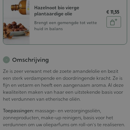
Hazelnoot bio vierge
€ 11,55
plantaardige olie
Aantal
Brengt een gemengde tot vette
In
huid in balans
winkel
Omschrijving
Ze is zeer verwant met de zoete amandelolie en bezit
een sterk verdampende en doordringende kracht. Ze is
fijn en vetarm en heeft een aangenaam aroma. Al deze
kwaliteiten maken van haar een uitstekende basis voor
het verdunnen van etherische oliën.
Toepassingen:
massage- en verzorgingsoliën,
zonneproducten, make-up reinigers, basis voor het
verdunnen om uw olieparfums om roll-on's te realiseren.