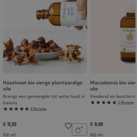
Hazelnoot bio vierge plantaardige
Macadamia bio vier
olie
olie
Brengt een gemengde tot vette huid in
Voedend en bescher
Grade
balans





2 Reviews
Grade





6 Reviews
:
:
5/5
5/5
€ 11,55
€ 9,95
Aantal
In
Inhoud
Inhoud
100 ml
100 ml