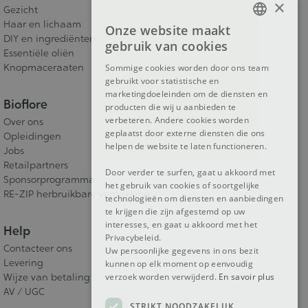
×
Gezicht
Haar en lichaam
Onze website maakt
FRENCH
DIY en ingrediënten
gebruik van cookies
Essentiële oliën
DUTCH
Knopmaceraaten
Sommige cookies worden door ons team
gebruikt voor statistische en
ENGLISH
marketingdoeleinden om de diensten en
Bioflore
producten die wij u aanbieden te
verbeteren. Andere cookies worden
Over ons
geplaatst door externe diensten die ons
Opleidingen
helpen de website te laten functioneren.
Jobs
Retailpartners
Door verder te surfen, gaat u akkoord met
Sponsorprogramma
het gebruik van cookies of soortgelijke
RE-ZIP herbruikbare verpakking
technologieën om diensten en aanbiedingen
te krijgen die zijn afgestemd op uw
interesses, en gaat u akkoord met het
Help
Privacybeleid.
Contacteer ons
Uw persoonlijke gegevens in ons bezit
Levering
kunnen op elk moment op eenvoudig
verzoek worden verwijderd.
En savoir plus
Wijze van betaling
AV / UGC
STRIKT NOODZAKELIJK