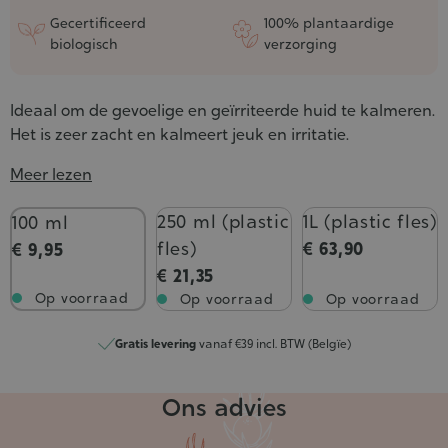
Gecertificeerd
100% plantaardige
biologisch
verzorging
Ideaal om de gevoelige en geïrriteerde huid te kalmeren.
Het is zeer zacht en kalmeert jeuk en irritatie.
Meer lezen
Inhoud
250 ml (plastic
1L (plastic fles)
100 ml
fles)
€ 63,90
€ 9,95
€ 21,35
Op voorraad
Op voorraad
Op voorraad
Gratis levering
vanaf €39 incl. BTW (Belgïe)
Ons advies