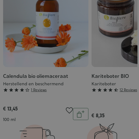
Calendula bio oliemaceraat
Kariteboter BIO
Herstellend en beschermend
Kariteboter
Grade
Grade





1 Reviews





12 Reviews
:
:
4/5
4/5
€ 13,45
Aantal
€ 8,35
In
Inhoud
100 ml
winkelwagen