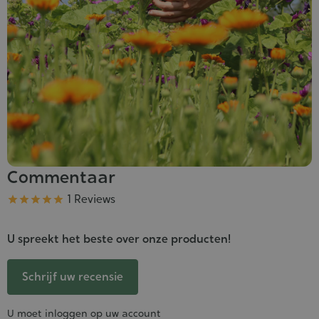
Commentaar
Kwaliteit
1 Reviews





U spreekt het beste over onze producten!
Schrijf uw recensie
U moet inloggen op uw account