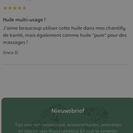





Huile multi-usage !
J'aime beaucoup utiliser cette huile dans mes chantilly
de karité, mais également comme huile "pure" pour des
massages !
Ilinca D.
Nieuwsbrief
Tips voor een mooie huid, seizoensrituelen, aromatips
en ideeën voor thuiscosmetica. En niet te vergeten