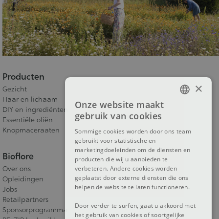
Producten
×
Gezicht
Haar en lichaam
Onze website maakt
FRENCH
DIY en ingrediënten
gebruik van cookies
Essentiële oliën
DUTCH
Knopmaceraaten
Sommige cookies worden door ons team
gebruikt voor statistische en
ENGLISH
marketingdoeleinden om de diensten en
Bioflore
producten die wij u aanbieden te
Over ons
verbeteren. Andere cookies worden
geplaatst door externe diensten die ons
Opleidingen
helpen de website te laten functioneren.
Jobs
Retailpartners
Door verder te surfen, gaat u akkoord met
Sponsorprogramma
het gebruik van cookies of soortgelijke