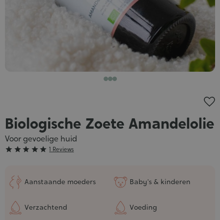
Biologische Zoete Amandelolie
Voor gevoelige huid
Grade





1 Reviews
:
5/5
Aanstaande moeders
Baby's & kinderen
Verzachtend
Voeding