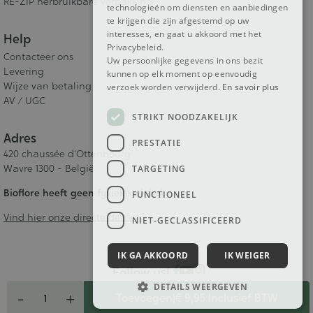
RE-ZIP herbruikbare verpakking
technologieën om diensten en aanbiedingen
te krijgen die zijn afgestemd op uw
interesses, en gaat u akkoord met het
Help
Privacybeleid.
Contacteer ons
Uw persoonlijke gegevens in ons bezit
Levering
kunnen op elk moment op eenvoudig
Wijze van betaling
verzoek worden verwijderd.
En savoir plus
AV / UGC
STRIKT NOODZAKELIJK
Adres
PRESTATIE
420 chaussée d'Ottenbourg
Wavre 1300 - België
TARGETING
Bioflore heeft geen fysieke winkel.
FUNCTIONEEL
Vind hier onze directe dealers
NIET-GECLASSIFICEERD
IK GA AKKOORD
IK WEIGER
Follow us!
Aantal
DETAILS WEERGEVEN
-
+
Toevoegen
|
€ 9,95
Inclusief BTW