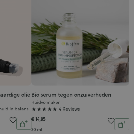
aardige olie
Bio serum tegen onzuiverheden
Huidvolmaker
Grade
4 Reviews
huid in balans





:
€ 14,95
Aantal
Aantal
5/5
In
In
Inhoud
30 ml
winkelwagen