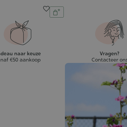
Aantal
In
winkelwagen
deau naar keuze
Vragen?
naf €50 aankoop
Contacteer on