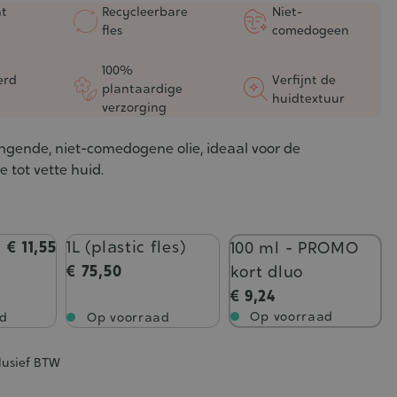
ht
Recycleerbare
Niet-
fles
comedogeen
100%
erd
Verfijnt de
plantaardige
huidtextuur
verzorging
ringende, niet-comedogene olie, ideaal voor de
 tot vette huid.
€ 11,55
1L (plastic fles)
100 ml - PROMO
€ 75,50
kort dluo
€ 9,24
Op voorraad
d
Op voorraad
lusief BTW