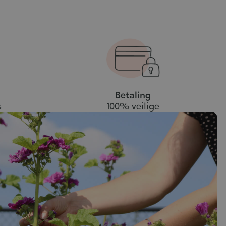
wink
Betaling
s
100% veilige