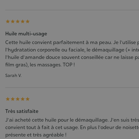





Huile multi-usage
Cette huile convient parfaitement à ma peau. Je l'utilise 
l'hydratation corporelle ou faciale, le démaquillage (+ in
l'huile d'amande douce souvent conseillée car ne laisse 
film gras), les massages. TOP !
Sarah V.





Très satisfaite
J'ai acheté cette huile pour le démaquillage. J'en suis très 
convient tout à fait à cet usage. En plus l'odeur de noisett
présente et très agréable !