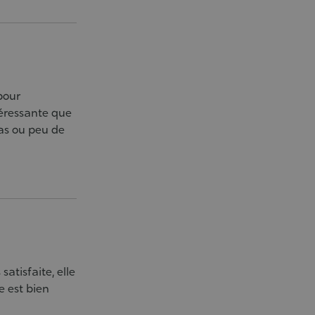
pour
téressante que
pas ou peu de
satisfaite, elle
e est bien