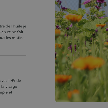
e de l huile je
ien et ne fait
ous les matins
avec l'HV de
 la visage
mple et