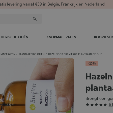
atis levering vanaf €39 in België, Frankrijk en Nederland
THERISCHE OLIËN
KNOPMACERATEN
KOOPJESH
N MACERATEN
PLANTAARDIGE OLIËN
HAZELNOOT BIO VIERGE PLANTAARDIGE OLIE
-20%
Hazeln
planta
Brengt een ge
Grade
6 





: