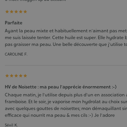





Parfaite
Ayant la peau mixte et habituellement n'aimant pas mettr
me suis laissée tenter. Cette huile est super. Elle hydrate b
pas graisser ma peau. Une belle découverte que j'utilise t
CAROLINE F.





HV de Noisette : ma peau l'apprécie énormement :-)
Chaque matin, je l'utilise depuis plus d'un en association 
framboise. Et le soir, je vaporise mon hydrolat au choix sur
avec quelques gouttes de noisettes; mon démaquillant si
efficace qui nourrit ma peau & mes cils :-) Je l'adore
Sévil K.