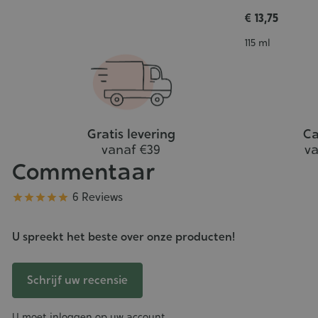
winkelwagen
:
€ 13,75
4/5
Inhoud
115 ml
Gratis levering
Ca
vanaf €39
va
Commentaar
Kwaliteit
6 Reviews





U spreekt het beste over onze producten!
Schrijf uw recensie
U moet inloggen op uw account