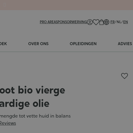
PRO AREA
SPONSORWERVING
FR
/
NL
/
EN
OEK
OVER ONS
OPLEIDINGEN
ADVIES
oot bio vierge
ardige olie
mengde tot vette huid in balans
Reviews