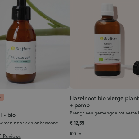
n
Hazelnoot bio vierge plant
+ pomp
Brengt een gemengde tot vette 
l - bio
€ 12,55
enemen naar een onbewoond
Inhoud
100 ml
4 Reviews