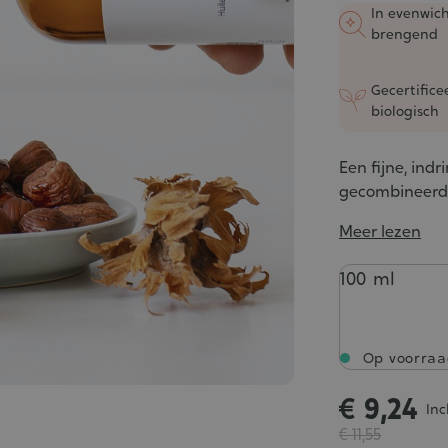
5/5
In evenwic
brengend
Gecertifice
biologisch
Een fijne, ind
gecombineerde
Meer lezen
Inhoud
100 ml
Op voorraa
€ 9,24
Inc
€ 11,55