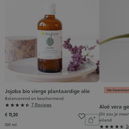
Uw favoriete
Jojoba bio vierge plantaardige olie
Balancerend en beschermend
Grade
7 Reviews





Aloë vera ge
:
Dit zou je me
€ 11,20
Aantal
4/5
eiland
In
Inhoud
100 ml
Grade
3




