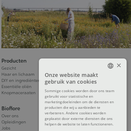
Producten
×
Gezicht
Onze website maakt
Haar en lichaam
FRENCH
DIY en ingrediënten
gebruik van cookies
Essentiële oliën
DUTCH
Sommige cookies worden door ons team
Knopmaceraaten
gebruikt voor statistische en
ENGLISH
marketingdoeleinden om de diensten en
producten die wij u aanbieden te
Bioflore
verbeteren. Andere cookies worden
Over ons
geplaatst door externe diensten die ons
Opleidingen
helpen de website te laten functioneren.
Jobs