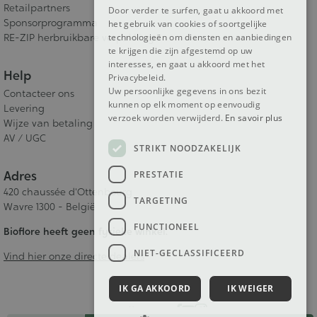
Retailpartners
Door verder te surfen, gaat u akkoord met
Sponsorprogramma
het gebruik van cookies of soortgelijke
technologieën om diensten en aanbiedingen
RE-ZIP herbruikbare verpakking
te krijgen die zijn afgestemd op uw
interesses, en gaat u akkoord met het
Help
Privacybeleid.
Uw persoonlijke gegevens in ons bezit
Contacteer ons
kunnen op elk moment op eenvoudig
Levering
verzoek worden verwijderd.
En savoir plus
Wijze van betaling
AV / UGC
STRIKT NOODZAKELIJK
Adres
PRESTATIE
420 chaussée d'Ottenbourg
TARGETING
Wavre 1300 - België
FUNCTIONEEL
Bioflore heeft geen fysieke winkel.
NIET-GECLASSIFICEERD
Vind hier onze directe dealers
IK GA AKKOORD
IK WEIGER
Follow us!