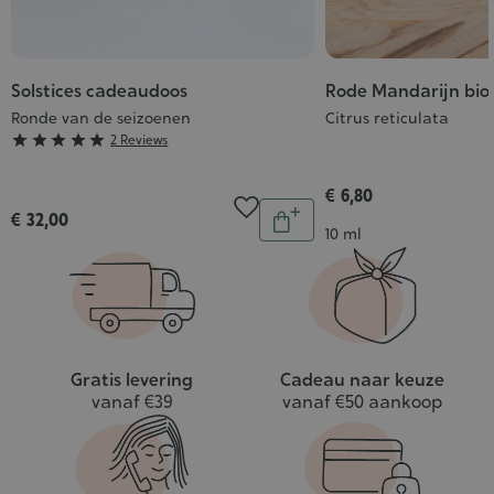
Solstices cadeaudoos
Rode Mandarijn bio 
Ronde van de seizoenen
Citrus reticulata
Grade





2 Reviews
:
5/5
€ 6,80
Aantal
€ 32,00
In
Inhoud
10 ml
winkelwagen
Gratis levering
Cadeau naar keuze
vanaf €39
vanaf €50 aankoop