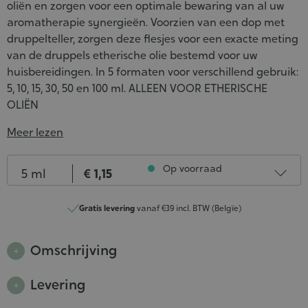
oliën en zorgen voor een optimale bewaring van al uw
aromatherapie synergieën. Voorzien van een dop met
druppelteller, zorgen deze flesjes voor een exacte meting
van de druppels etherische olie bestemd voor uw
huisbereidingen. In 5 formaten voor verschillend gebruik:
5, 10, 15, 30, 50 en 100 ml. ALLEEN VOOR ETHERISCHE
OLIËN
Meer lezen
Inhoud
Op voorraad
5 ml
€ 1,15
10 ml
€ 0,95
Gratis levering
vanaf €39 incl. BTW (Belgïe)
Op voorraad
15 ml
€ 1,15
Op voorraad
Omschrijving
30 ml
€ 1,20
Op voorraad
Levering
50 ml
€ 1,50
Op voorraad