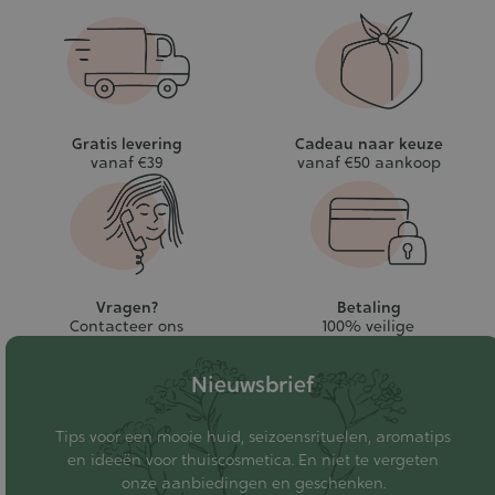
Gratis levering
Cadeau naar keuze
vanaf €39
vanaf €50 aankoop
Vragen?
Betaling
Contacteer ons
100% veilige
Nieuwsbrief
Tips voor een mooie huid, seizoensrituelen, aromatips
en ideeën voor thuiscosmetica. En niet te vergeten
onze aanbiedingen en geschenken.