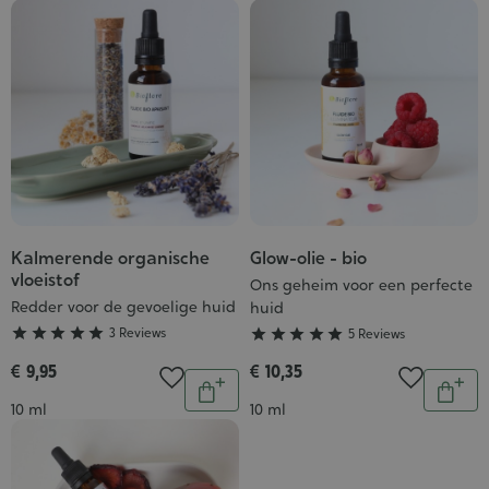
winkelwagen
wink
Kalmerende organische
Glow-olie - bio
Grade
Grade
vloeistof
:
:
Ons geheim voor een perfecte
Redder voor de gevoelige huid
huid
5/5
5/5





3 Reviews





5 Reviews
€ 9,95
€ 10,35
Aantal
Aantal
In
In
Inhoud
Inhoud
10 ml
10 ml
winkelwagen
wink