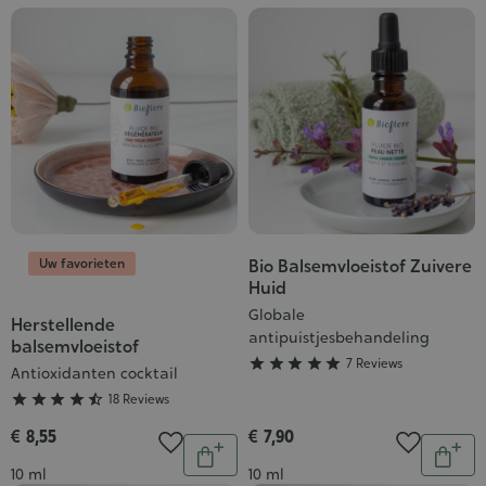
Uw favorieten
Bio Balsemvloeistof Zuivere
Grade
Huid
:
Globale
5/5
Herstellende
Grade
antipuistjesbehandeling
balsemvloeistof
:





7 Reviews
Antioxidanten cocktail
4/5





18 Reviews
€ 8,55
€ 7,90
Aantal
Aantal
In
In
Inhoud
Inhoud
10 ml
10 ml