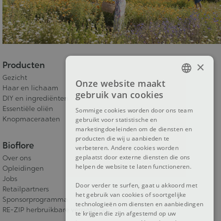
×
Producten
Gezicht
Onze website maakt
FRENCH
Haar en lichaam
gebruik van cookies
DIY en ingrediënten
DUTCH
Essentiële oliën
Sommige cookies worden door ons team
Knopmaceraaten
gebruikt voor statistische en
ENGLISH
marketingdoeleinden om de diensten en
producten die wij u aanbieden te
Bioflore
verbeteren. Andere cookies worden
geplaatst door externe diensten die ons
Over ons
helpen de website te laten functioneren.
Opleidingen
Jobs
Door verder te surfen, gaat u akkoord met
Retailpartners
het gebruik van cookies of soortgelijke
Sponsorprogramma
technologieën om diensten en aanbiedingen
RE-ZIP herbruikbare verpakking
te krijgen die zijn afgestemd op uw