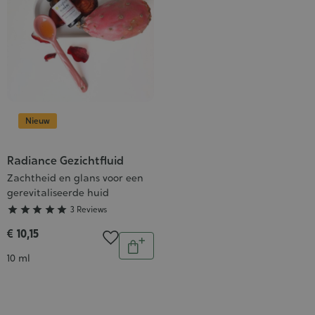
Nieuw
Radiance Gezichtfluid
Grade
:
Zachtheid en glans voor een
gerevitaliseerde huid
5/5





3 Reviews
€ 10,15
Aantal
In
Inhoud
10 ml
winkelwagen