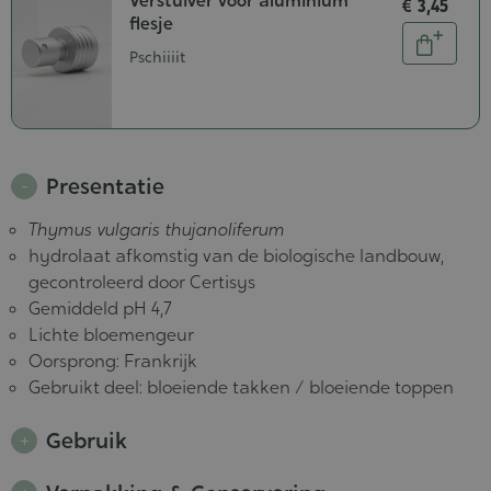
Verstuiver voor aluminium
€ 3,45
flesje
Aantal
In
Pschiiiit
winkel
Presentatie
Thymus vulgaris thujanoliferum
hydrolaat afkomstig van de biologische landbouw,
gecontroleerd door Certisys
Gemiddeld pH 4,7
Lichte bloemengeur
Oorsprong: Frankrijk
Gebruikt deel: bloeiende takken / bloeiende toppen
Gebruik