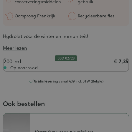
conserveringsmiddelen
gebruik
Oorsprong Frankrijk
Recycleerbare fles
Hydrolat voor de winter en immuniteit!
Meer lezen
BBD 02/28
Inhoud
200 ml
€ 7,35
Op voorraad
Gratis levering
vanaf €39 incl. BTW (Belgïe)
Ook bestellen