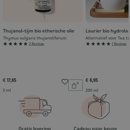
Thujanol-tijm bio etherische olie
Laurier bio hydrola
Thymus vulgaris thujanoliferum
Alternatief voor Tea t
Grade
Grade





2 Reviews





1 Reviews
:
:
5/5
5/5
€ 17,65
€ 6,95
Aantal
In
Inhoud
Inhoud
5 ml
200 ml
winkelwagen
Gratis levering
Cadeau naar keuze