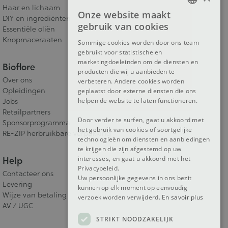
Haar en lichaam
Onze website maakt
DIY en ingrediënten
FRENCH
gebruik van cookies
Essentiële oliën
DUTCH
Knopmaceraaten
Sommige cookies worden door ons team
gebruikt voor statistische en
ENGLISH
marketingdoeleinden om de diensten en
Bioflore
producten die wij u aanbieden te
Over ons
verbeteren. Andere cookies worden
Opleidingen
geplaatst door externe diensten die ons
helpen de website te laten functioneren.
Jobs
Retailpartners
Door verder te surfen, gaat u akkoord met
Sponsorprogramma
het gebruik van cookies of soortgelijke
RE-ZIP herbruikbare verpakking
technologieën om diensten en aanbiedingen
te krijgen die zijn afgestemd op uw
interesses, en gaat u akkoord met het
Help
Privacybeleid.
Contacteer ons
Uw persoonlijke gegevens in ons bezit
Levering
kunnen op elk moment op eenvoudig
Wijze van betaling
verzoek worden verwijderd.
En savoir plus
AV / UGC
STRIKT NOODZAKELIJK