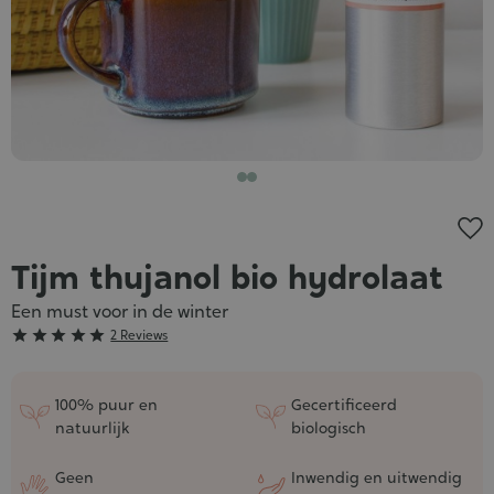
Tijm thujanol bio hydrolaat
Een must voor in de winter
Grade





2 Reviews
:
5/5
100% puur en
Gecertificeerd
natuurlijk
biologisch
Geen
Inwendig en uitwendig