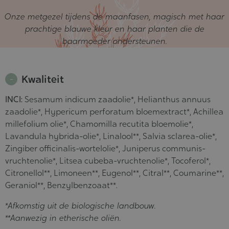
Onze metgezel tijdens de maanfasen, magisch met haar
prachtige blauwe kleur en haar planten die de
baarmoeder ondersteunen.
Kwaliteit
INCI:
Sesamum indicum zaadolie*, Helianthus annuus
zaadolie*, Hypericum perforatum bloemextract*, Achillea
millefolium olie*, Chamomilla recutita bloemolie*,
Lavandula hybrida-olie*, Linalool**, Salvia sclarea-olie*,
Zingiber officinalis-wortelolie*, Juniperus communis-
vruchtenolie*, Litsea cubeba-vruchtenolie*, Tocoferol*,
Citronellol**, Limoneen**, Eugenol**, Citral**, Coumarine**,
Geraniol**, Benzylbenzoaat**.
*Afkomstig uit de biologische landbouw.
**Aanwezig in etherische oliën.