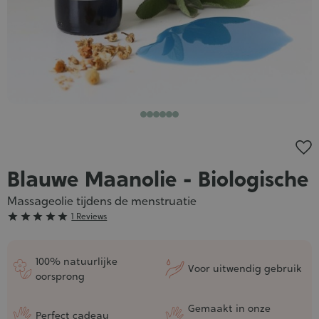
Blauwe Maanolie - Biologische
Massageolie tijdens de menstruatie
Grade





1 Reviews
:
5/5
100% natuurlijke
Voor uitwendig gebruik
oorsprong
Gemaakt in onze
Perfect cadeau