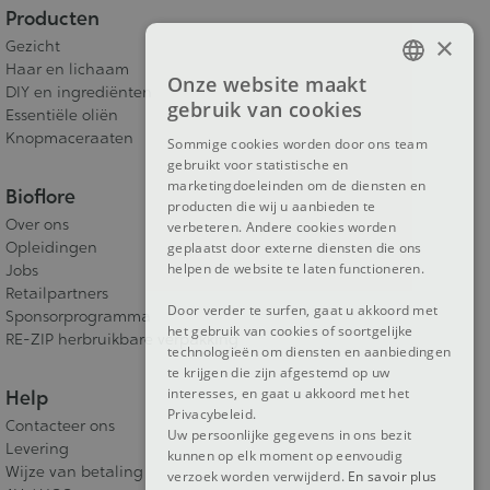
Producten
×
Gezicht
Haar en lichaam
Onze website maakt
DIY en ingrediënten
FRENCH
gebruik van cookies
Essentiële oliën
DUTCH
Knopmaceraaten
Sommige cookies worden door ons team
gebruikt voor statistische en
ENGLISH
marketingdoeleinden om de diensten en
Bioflore
producten die wij u aanbieden te
Over ons
verbeteren. Andere cookies worden
Opleidingen
geplaatst door externe diensten die ons
helpen de website te laten functioneren.
Jobs
Retailpartners
Door verder te surfen, gaat u akkoord met
Sponsorprogramma
het gebruik van cookies of soortgelijke
RE-ZIP herbruikbare verpakking
technologieën om diensten en aanbiedingen
te krijgen die zijn afgestemd op uw
interesses, en gaat u akkoord met het
Help
Privacybeleid.
Contacteer ons
Uw persoonlijke gegevens in ons bezit
Levering
kunnen op elk moment op eenvoudig
Wijze van betaling
verzoek worden verwijderd.
En savoir plus