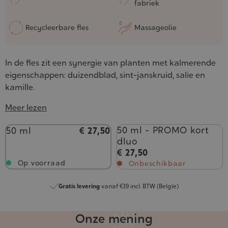
fabriek
Recycleerbare fles
Massageolie
In de fles zit een synergie van planten met kalmerende
eigenschappen: duizendblad, sint-janskruid, salie en
kamille.
Meer lezen
Inhoud
50 ml - PROMO kort
50 ml
€ 27,50
dluo
€ 27,50
Op voorraad
Onbeschikbaar
Gratis levering
vanaf €39 incl. BTW (Belgïe)
Onze mening