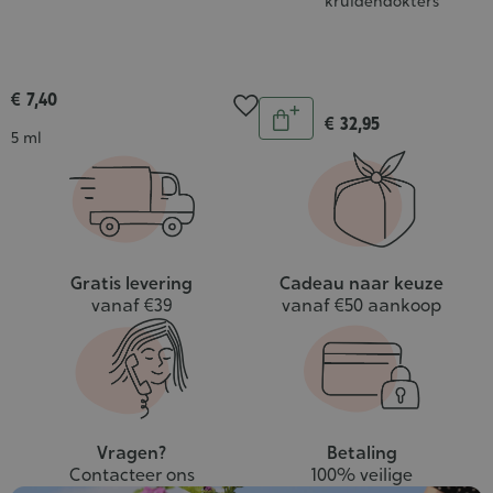
kruidendokters
€ 7,40
Aantal
€ 32,95
In
Inhoud
5 ml
winkelwagen
Gratis levering
Cadeau naar keuze
vanaf €39
vanaf €50 aankoop
Vragen?
Betaling
Contacteer ons
100% veilige