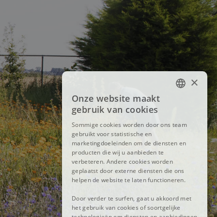
×
Onze website maakt
FRENCH
gebruik van cookies
DUTCH
Sommige cookies worden door ons team
gebruikt voor statistische en
ENGLISH
marketingdoeleinden om de diensten en
producten die wij u aanbieden te
verbeteren. Andere cookies worden
geplaatst door externe diensten die ons
helpen de website te laten functioneren.
Door verder te surfen, gaat u akkoord met
het gebruik van cookies of soortgelijke
technologieën om diensten en aanbiedingen