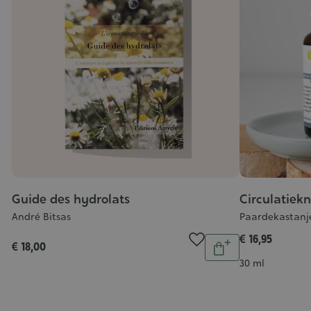
Guide des hydrolats
Circulatiek
André Bitsas
Paardekastanje,
€ 16,95
Aantal
€ 18,00
In
al
Inhoud
30 ml
n
winkelwagen
inkelwagen