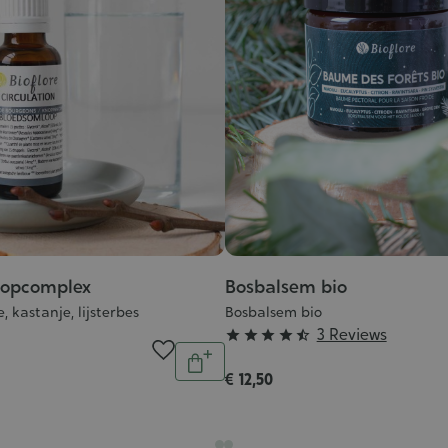
nopcomplex
Bosbalsem bio
 kastanje, lijsterbes
Bosbalsem bio
Grade
3 Reviews





Aantal
:
In
€ 12,50
4/5
winkelwagen