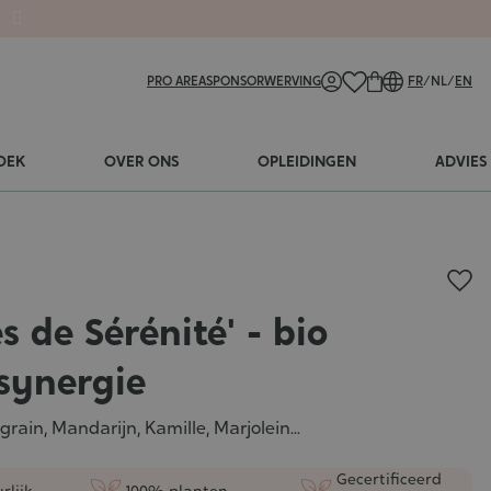
PRO AREA
SPONSORWERVING
FR
/
NL
/
EN
OEK
OVER ONS
OPLEIDINGEN
ADVIES
s de Sérénité' - bio
synergie
grain, Mandarijn, Kamille, Marjolein...
Gecertificeerd
rlijk
100% planten