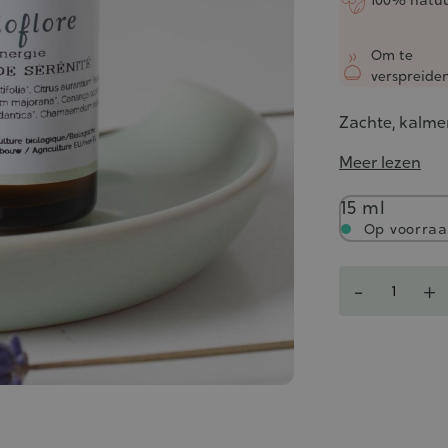
Om te
verspreide
Zachte, kalme
Meer lezen
Inhoud
15 ml
Op voorra
Aantal
-
+