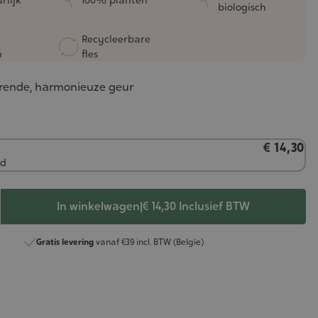
biologisch
Recycleerbare
n
fles
rende, harmonieuze geur
€ 14,30
ad
In winkelwagen
|
€ 14,30
Inclusief BTW
Gratis levering
vanaf €39 incl. BTW (Belgïe)