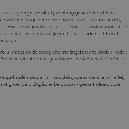
tistress synergie wordt al jarenlang gewaardeerd. Een
evenwichtige en gecentreerde aroma's. Ze is neurotonisch,
de essentie in geval van stress, nerveuze zwakte, inwendige
eleven en/of een natuurlijke en herstellende nachtrust te
bevolen.
rbruikfases en de energieherstellingsfases te vinden, raden
ômes de Vitalité. In dit geval wordt de Arômes de Sérénité
asappel, rode mandarijn, marjolein, rooms kamille, scharlei,
fkomstig van de biologische landbouw - gecontroleerd door