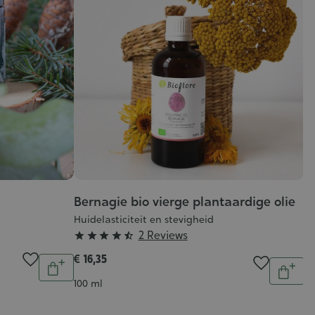
Bernagie bio vierge plantaardige olie
R
Huidelasticiteit en stevigheid
Ra
Grade
G
2 Reviews





:
:
€ 16,35
Aantal
Aantal
€ 
4/5
5
In
In
Inhoud
100 ml
winkelwagen
wink