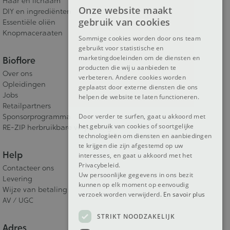
Haar en lichaam
Onze website maakt
DIY en ingrediënten
FRENCH
gebruik van cookies
Essentiële oliën
DUTCH
Knopmaceraaten
Sommige cookies worden door ons team
gebruikt voor statistische en
ENGLISH
marketingdoeleinden om de diensten en
Bioflore
producten die wij u aanbieden te
Over ons
verbeteren. Andere cookies worden
Opleidingen
geplaatst door externe diensten die ons
Jobs
helpen de website te laten functioneren.
Retailpartners
Door verder te surfen, gaat u akkoord met
Sponsorprogramma
het gebruik van cookies of soortgelijke
RE-ZIP herbruikbare verpakking
technologieën om diensten en aanbiedingen
te krijgen die zijn afgestemd op uw
Help
interesses, en gaat u akkoord met het
Privacybeleid.
Contacteer ons
Uw persoonlijke gegevens in ons bezit
Levering
kunnen op elk moment op eenvoudig
Wijze van betaling
verzoek worden verwijderd.
En savoir plus
AV / UGC
STRIKT NOODZAKELIJK
Adres