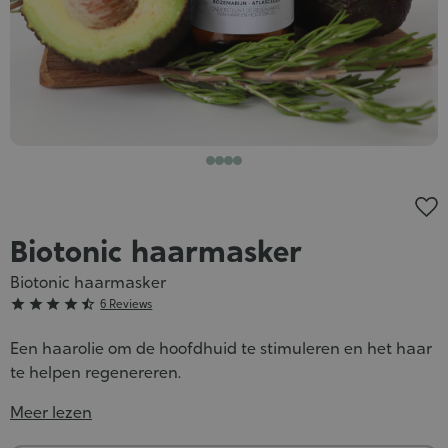
Biotonic haarmasker
Biotonic haarmasker
Grade





6 Reviews
:
Een haarolie om de hoofdhuid te stimuleren en het haar
4/5
te helpen regenereren.
Meer lezen