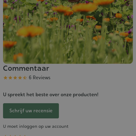
Commentaar
Kwaliteit
6 Reviews





U spreekt het beste over onze producten!
Schrijf uw recensie
U moet inloggen op uw account