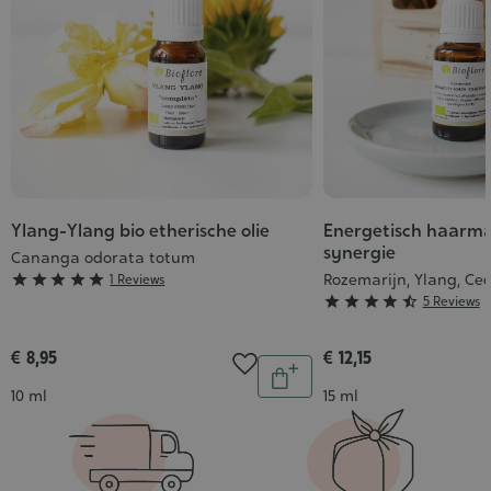
Ylang-Ylang bio etherische olie
Energetisch haarma
synergie
Cananga odorata totum
Grade
Rozemarijn, Ylang, Ce





1 Reviews
Grade





5 Reviews
:
:
5/5
4/5
€ 8,95
€ 12,15
Aantal
In
Inhoud
Inhoud
10 ml
15 ml
winkelwagen