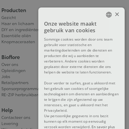
Producten
×
Gezicht
Onze website maakt
Haar en lichaam
FRENCH
gebruik van cookies
DIY en ingrediënten
DUTCH
Essentiële oliën
Sommige cookies worden door ons team
Knopmaceraaten
gebruikt voor statistische en
ENGLISH
marketingdoeleinden om de diensten en
producten die wij u aanbieden te
Bioflore
verbeteren. Andere cookies worden
Over ons
geplaatst door externe diensten die ons
Opleidingen
helpen de website te laten functioneren.
Jobs
Retailpartners
Door verder te surfen, gaat u akkoord met
Sponsorprogramma
het gebruik van cookies of soortgelijke
technologieën om diensten en aanbiedingen
RE-ZIP herbruikbare verpakking
te krijgen die zijn afgestemd op uw
interesses, en gaat u akkoord met het
Help
Privacybeleid.
Uw persoonlijke gegevens in ons bezit
Contacteer ons
kunnen op elk moment op eenvoudig
Levering
verzoek worden verwijderd.
En savoir plus