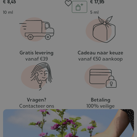
€ 8,45
€ 17,95
Aantal
In
Inhoud
Inhoud
10 ml
5 ml
winkelwagen
Gratis levering
Cadeau naar keuze
vanaf €39
vanaf €50 aankoop
Vragen?
Betaling
Contacteer ons
100% veilige