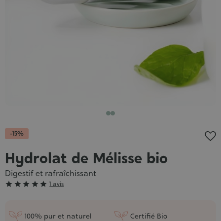
-15%
Hydrolat de Mélisse bio
Digestif et rafraîchissant
Grade





1 avis
:
5/5
100% pur et naturel
Certifié Bio