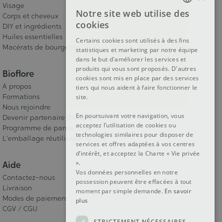
Visage
Notre site web utilise des
Corps et cheveux
FRENCH
cookies
DIY et ingrédients
DUTCH
Huiles essentielles
Certains cookies sont utilisés à des fins
Macérats de bourgeons
statistiques et marketing par notre équipe
ENGLISH
dans le but d'améliorer les services et
produits qui vous sont proposés. D'autres
Bioflore
cookies sont mis en place par des services
A propos
tiers qui nous aident à faire fonctionner le
Formations
site.
Nous rejoindre
En poursuivant votre navigation, vous
Devenir partenaire Bioflore
acceptez l’utilisation de cookies ou
Programme de parrainage
technologies similaires pour disposer de
L'emballage réutilisable RE-ZIP
services et offres adaptées à vos centres
d’intérêt, et acceptez la Charte « Vie privée
».
Aide
Vos données personnelles en notre
Contactez-nous
possession peuvent être effacées à tout
Livraison
moment par simple demande.
En savoir
Modes de paiement
plus
CGV / CGU
STRICTEMENT NÉCESSAIRES