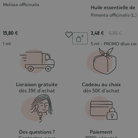
Melissa officinalis
Huile essentielle de
Pimenta officinalis (L.)
15,80 €
3,48 €
6,95 €
Quantité
Ajouter
Contenance
Contenance
1 ml
5 ml - PROMO dluo cou
au
panier
Livraison gratuite
Cadeau au choix
dès 39€ d’achat
dès 50€ d’achat
Des questions ?
Paiement