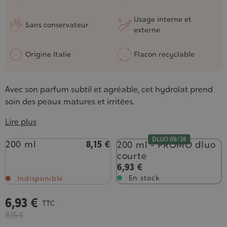
Usage interne et
Sans conservateur
externe
Origine Italie
Flacon recyclable
Avec son parfum subtil et agréable, cet hydrolat prend
soin des peaux matures et irritées.
Lire plus
DLUO 09/26
Contenance
200 ml
8,15 €
200 ml - PROMO dluo
courte
6,93 €
En stock
Indisponible
6,93 €
TTC
8,15 €