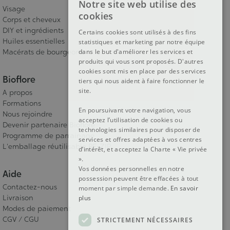
Notre site web utilise des
FRENCH
Visage
cookies
Corps et cheveux
DUTCH
DIY et ingrédients
Certains cookies sont utilisés à des fins
Huiles essentielles
statistiques et marketing par notre équipe
ENGLISH
Macérats de bourgeons
dans le but d'améliorer les services et
produits qui vous sont proposés. D'autres
cookies sont mis en place par des services
Bioflore
tiers qui nous aident à faire fonctionner le
site.
A propos
Formations
En poursuivant votre navigation, vous
Nous rejoindre
acceptez l’utilisation de cookies ou
Devenir partenaire Bioflore
technologies similaires pour disposer de
Programme de parrainage
services et offres adaptées à vos centres
L'emballage réutilisable RE-ZIP
d’intérêt, et acceptez la Charte « Vie privée
».
Vos données personnelles en notre
Aide
possession peuvent être effacées à tout
Contactez-nous
moment par simple demande.
En savoir
Livraison
plus
Modes de paiement
CGV / CGU
STRICTEMENT NÉCESSAIRES