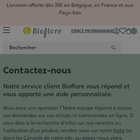
Livraison offerte dès 39€ en Belgique, en France et aux
Pays-bas
ESPACE PRO
PARRAINAGE
FR
/
NL
/
EN
Contactez-nous
Sérums
Huiles,
Favoris
Huiles
Rituels
Toutes 
Favoris
Coffret
Macéra
Favoris
Carte 
Hydrate
Routin
Huiles
Masque
Nouvea
Hydrol
Coffre
Hydrol
Nouvea
Carte 
Comple
Nouvea
?
Recett
Notre service client Bioflore vous répond et
Nettoy
Savons
De sai
Gel d'a
Carte 
Huiles
De sai
Livres
De sai
Accueil
Dossier
Hydrola
Déodor
Macérâ
Roll-on
Sport, 
Beauté
vous apporte une aide personnalisée.
Masque
Coffret
Beurre
Diffuse
nature
Aromat
Bain de
Argiles
Synergi
Comment
Gemmo
Vous avez une question ? Notre équipe répond à toutes
Coffret
Poudre
Synerg
Les soi
vos demandes sur vos achats et commandes en ligne. Si
Ingréd
Huiles
5 baum
vous êtes à la recherche d’infos sur nos recettes ou
Conten
Livres
l’utilisation d’un produit, rendez-vous sur notre
Insta
ou
Access
Aroma
dans les
Conseils
de notre site, ou posez-nous votre
Livres