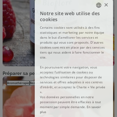
×
Notre site web utilise des
FRENCH
cookies
DUTCH
Certains cookies sont utilisés à des fins
statistiques et marketing par notre équipe
ENGLISH
dans le but d'améliorer les services et
produits qui vous sont proposés. D'autres
cookies sont mis en place par des services
tiers qui nous aident à faire fonctionner le
site.
En poursuivant votre navigation, vous
acceptez l’utilisation de cookies ou
Préparer sa peau au soleil naturellement
technologies similaires pour disposer de
services et offres adaptées à vos centres
Aromathérapie
Beauté naturelle
d’intérêt, et acceptez la Charte « Vie privée
».
Vos données personnelles en notre
possession peuvent être effacées à tout
moment par simple demande.
En savoir
plus