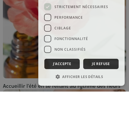
STRICTEMENT NÉCESSAIRES
PERFORMANCE
CIBLAGE
FONCTIONNALITÉ
NON CLASSIFIÉS
J'ACCEPTE
JE REFUSE
AFFICHER LES DÉTAILS
Accueillir l’été en se reliant au rythme des fleurs
Aromathérapie
Gemmothérapie
Maternité & bébés