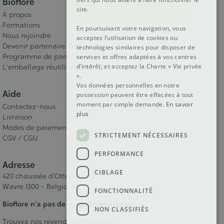
Bioflore
site.
A propos
Formations
En poursuivant votre navigation, vous
Nous rejoindre
acceptez l’utilisation de cookies ou
Devenir partenaire Bioflore
technologies similaires pour disposer de
Programme de parrainage
services et offres adaptées à vos centres
d’intérêt, et acceptez la Charte « Vie privée
L'emballage réutilisable RE-ZIP
».
Vos données personnelles en notre
Aide
possession peuvent être effacées à tout
moment par simple demande.
En savoir
Contactez-nous
plus
Livraison
Modes de paiement
STRICTEMENT NÉCESSAIRES
CGV / CGU
PERFORMANCE
Adresse
CIBLAGE
420 chaussée d'Ottenbourg
Wavre 1300 - Belgique
FONCTIONNALITÉ
Bioflore n’a pas de magasin physique.
NON CLASSIFIÉS
Trouvez nos revendeurs directs ici