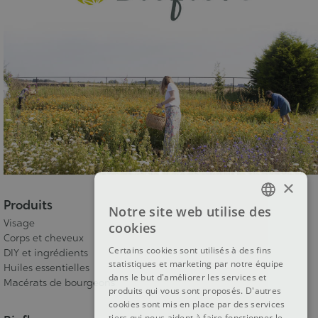
×
Produits
Notre site web utilise des
FRENCH
Visage
cookies
Corps et cheveux
DUTCH
Certains cookies sont utilisés à des fins
DIY et ingrédients
statistiques et marketing par notre équipe
ENGLISH
Huiles essentielles
dans le but d'améliorer les services et
Macérats de bourgeons
produits qui vous sont proposés. D'autres
cookies sont mis en place par des services
tiers qui nous aident à faire fonctionner le