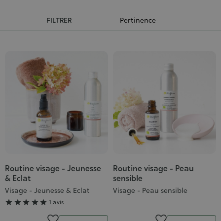
FILTRER
Routine visage - Jeunesse
Routine visage - Peau
Grade
& Eclat
sensible
:
Visage - Jeunesse & Eclat
Visage - Peau sensible
5/5





1 avis
Quantité
Quantité