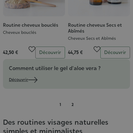
Routine cheveux bouclés
Routine cheveux Secs et
Abîmés
Cheveux bouclés
Cheveux Secs et Abîmés
Quantité
Quantité
42,50 €
Découvrir
44,75 €
Découvrir
Comment utiliser le gel d'aloe vera ?
Découvrir
1
2
Des routines visages naturelles
simples et minimalistes