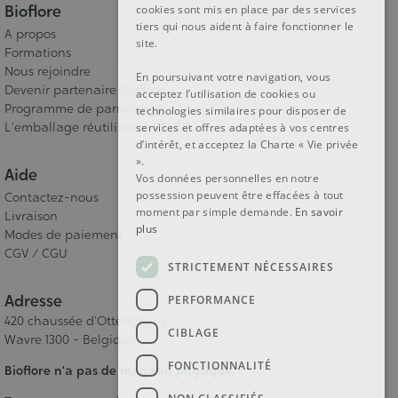
Bioflore
cookies sont mis en place par des services
tiers qui nous aident à faire fonctionner le
A propos
site.
Formations
Nous rejoindre
En poursuivant votre navigation, vous
Devenir partenaire Bioflore
acceptez l’utilisation de cookies ou
Programme de parrainage
technologies similaires pour disposer de
L'emballage réutilisable RE-ZIP
services et offres adaptées à vos centres
d’intérêt, et acceptez la Charte « Vie privée
».
Aide
Vos données personnelles en notre
possession peuvent être effacées à tout
Contactez-nous
moment par simple demande.
En savoir
Livraison
plus
Modes de paiement
CGV / CGU
STRICTEMENT NÉCESSAIRES
Adresse
PERFORMANCE
420 chaussée d'Ottenbourg
CIBLAGE
Wavre 1300 - Belgique
FONCTIONNALITÉ
Bioflore n’a pas de magasin physique.