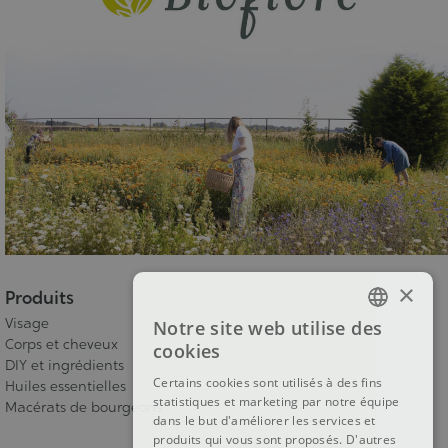
×
Produits
Visage
Notre site web utilise des
FRENCH
Corps et cheveux
cookies
DIY et ingrédients
DUTCH
Certains cookies sont utilisés à des fins
Huiles essentielles
statistiques et marketing par notre équipe
ENGLISH
Macérats de bourgeons
dans le but d'améliorer les services et
produits qui vous sont proposés. D'autres