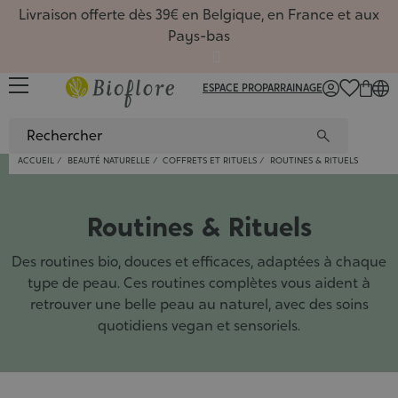
Livraison offerte dès 39€ en Belgique, en France et aux
Pays-bas
ESPACE PRO
PARRAINAGE
FR
/
NL
/
EN
ACCUEIL
BEAUTÉ NATURELLE
COFFRETS ET RITUELS
ROUTINES & RITUELS
Sérums
Huiles,
Favoris
Huiles
Rituels
Toutes 
Favoris
Coffret
Macéra
Favoris
Carte 
Hydrate
Routin
Routines & Rituels
Huiles
Masque
Nouvea
Hydrol
Coffre
Hydrol
Nouvea
Carte 
Comple
Nouvea
?
Recett
Nettoy
Savons
De sai
Gel d'a
Carte 
Huiles
De sai
Livres
De sai
Accueil
Dossier
Des routines bio, douces et efficaces, adaptées à chaque
Hydrola
Déodor
Macérâ
Roll-on
Sport, 
Beauté
type de peau. Ces routines complètes vous aident à
Masque
Coffret
Beurre
Diffuse
nature
Aromat
Bain de
Argiles
Synergi
Comment
Gemmo
retrouver une belle peau au naturel, avec des soins
Coffret
Poudre
Synerg
Les soi
quotidiens vegan et sensoriels.
Ingréd
Huiles
5 baum
Conten
Livres
Access
Aroma
Livres