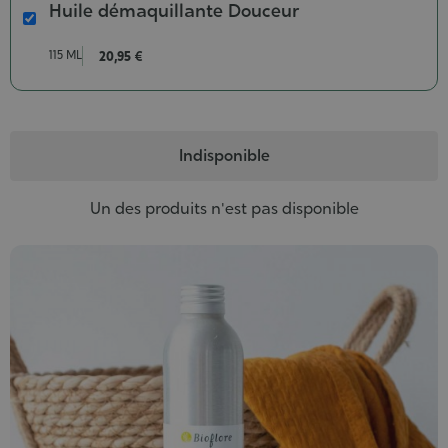
Huile démaquillante Douceur
Huile
démaquillante
115 ML
20,95 €
Douceur
Contenance-
115
ml
Indisponible
Un des produits n'est pas disponible