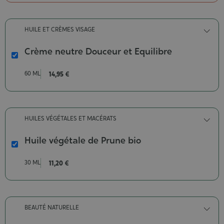
bio
Contenance-
200
HUILE ET CRÈMES VISAGE
ml
Crème neutre Douceur et Equilibre
Crème
neutre
60 ML
14,95 €
Douceur
et
Equilibre
Contenance-
HUILES VÉGÉTALES ET MACÉRATS
60
ml
Huile végétale de Prune bio
Huile
végétale
30 ML
11,20 €
de
Prune
bio
Contenance-
BEAUTÉ NATURELLE
30
ml