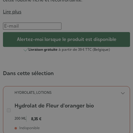
Lire plus
Alertez-moi lorsque le produit est disponible
Livraison gratuite
à partir de 39 € TTC (Belgique)
Dans cette sélection
HYDROLATS, LOTIONS
Hydrolat de Fleur d'oranger bio
Hydrolat
de
200 ML
8,35 €
Fleur
Indisponible
d'oranger