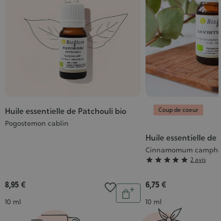
Coup de coeur
Huile essentielle de Patchouli bio
Pogostemon cablin
Huile essentielle de
Cinnamomum camphora
Grade





2 avis
:
5/5
8,95 €
6,75 €
Quantité
Ajouter
Contenance
Contenance
10 ml
10 ml
au