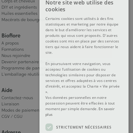
Corps et cheveux
Notre site web utilise des
FRENCH
DIY et ingrédients
cookies
Huiles essentielles
DUTCH
Certains cookies sont utilisés à des fins
Macérats de bourgeons
statistiques et marketing par notre équipe
ENGLISH
dans le but d'améliorer les services et
Bioflore
produits qui vous sont proposés. D'autres
cookies sont mis en place par des services
A propos
tiers qui nous aident à faire fonctionner le
Formations
site.
Nous rejoindre
Devenir partenaire Bioflore
En poursuivant votre navigation, vous
Programme de parrainage
acceptez l’utilisation de cookies ou
L'emballage réutilisable RE-ZIP
technologies similaires pour disposer de
services et offres adaptées à vos centres
d’intérêt, et acceptez la Charte « Vie privée
Aide
».
Vos données personnelles en notre
Contactez-nous
possession peuvent être effacées à tout
Livraison
moment par simple demande.
En savoir
Modes de paiement
plus
CGV / CGU
STRICTEMENT NÉCESSAIRES
Adresse