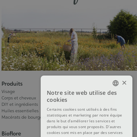
×
Produits
Visage
Notre site web utilise des
FRENCH
Corps et cheveux
cookies
DIY et ingrédients
DUTCH
Certains cookies sont utilisés à des fins
Huiles essentielles
statistiques et marketing par notre équipe
ENGLISH
Macérats de bourgeons
dans le but d'améliorer les services et
produits qui vous sont proposés. D'autres
cookies sont mis en place par des services
Bioflore