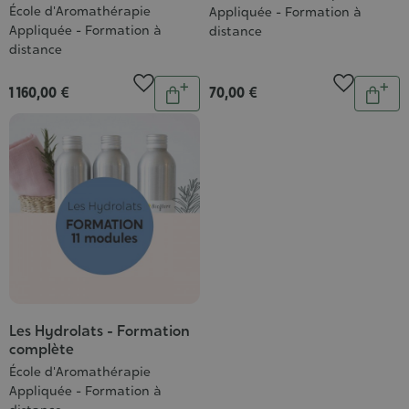
École d'Aromathérapie
Appliquée - Formation à
Appliquée - Formation à
distance
distance
Quantité
Quantit
1 160,00 €
70,00 €
Ajouter
Ajou
au
au
panier
pani
Les Hydrolats - Formation
complète
École d'Aromathérapie
Appliquée - Formation à