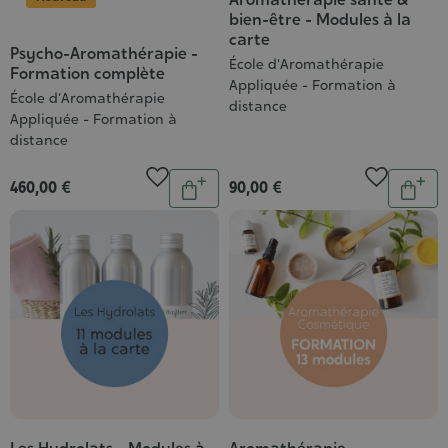
bien-être - Modules à la
carte
Psycho-Aromathérapie -
École d'Aromathérapie
Formation complète
Appliquée - Formation à
École d'Aromathérapie
distance
Appliquée - Formation à
distance
Quantité
Quantit
460,00 €
90,00 €
Ajouter
Ajou
au
au
panier
pani