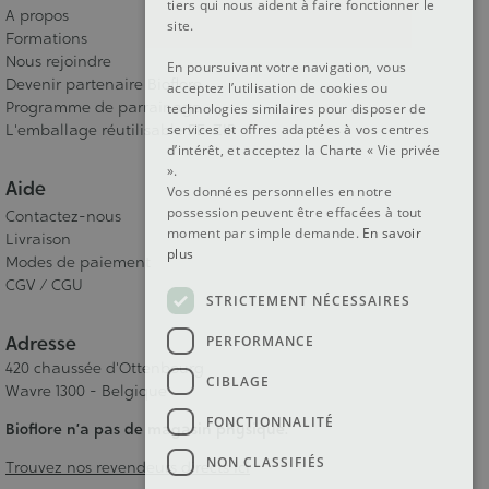
tiers qui nous aident à faire fonctionner le
A propos
site.
Formations
Nous rejoindre
En poursuivant votre navigation, vous
Devenir partenaire Bioflore
acceptez l’utilisation de cookies ou
Programme de parrainage
technologies similaires pour disposer de
services et offres adaptées à vos centres
L'emballage réutilisable RE-ZIP
d’intérêt, et acceptez la Charte « Vie privée
».
Aide
Vos données personnelles en notre
possession peuvent être effacées à tout
Contactez-nous
moment par simple demande.
En savoir
Livraison
plus
Modes de paiement
CGV / CGU
STRICTEMENT NÉCESSAIRES
Adresse
PERFORMANCE
420 chaussée d'Ottenbourg
CIBLAGE
Wavre 1300 - Belgique
FONCTIONNALITÉ
Bioflore n’a pas de magasin physique.
NON CLASSIFIÉS
Trouvez nos revendeurs directs ici