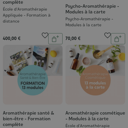
complète
Psycho-Aromathérapie -
École d'Aromathérapie
Modules à la carte
Appliquée - Formation à
Psycho-Aromathérapie -
distance
Modules à la carte
Quantité
Quantit
400,00 €
70,00 €
Ajouter
Ajou
au
au
panier
pani
Aromathérapie santé &
Aromathérapie cosmétique
bien-être - Formation
- Modules à la carte
complète
École d'Aromathérapie