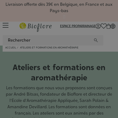
Livraison offerte dès 39€ en Belgique, en France et aux
Pays-bas
ESPACE PRO
PARRAINAGE
FR
/
NL
/
EN
ACCUEIL
ATELIERS ET FORMATIONS EN AROMATHÉRAPIE
Sérums
Huiles,
Favoris
Huiles
Rituels
Toutes 
Favoris
Coffret
Macéra
Favoris
Carte 
Hydrate
Routin
Ateliers et formations en
Huiles
Masque
Nouvea
Hydrol
Coffre
Hydrol
Nouvea
Carte 
Comple
Nouvea
?
Recett
Nettoy
Savons
De sai
Gel d'a
Carte 
Huiles
De sai
Livres
De sai
Accueil
Dossier
aromathérapie
Hydrola
Déodor
Macérâ
Roll-on
Sport, 
Beauté
Masque
Coffret
Beurre
Diffuse
nature
Aromat
Les formations que nous vous proposons sont conçues
Bain de
Argiles
Synergi
Comment
Gemmo
par André Bitsas, fondateur de Bioflore et directeur de
Coffret
Poudre
Synerg
Les soi
l'Ecole d'Aromathérapie Appliquée, Sarah Polain &
Ingréd
Huiles
5 baum
Conten
Livres
Amandine Devillard. Les formations sont données en
Access
Aroma
français. Les ateliers sont eux animés par des
Livres