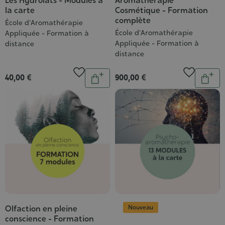
Les Hydrolats - Modules à
Aromathérapie
la carte
Cosmétique - Formation
complète
École d'Aromathérapie
École d'Aromathérapie
Appliquée - Formation à
Appliquée - Formation à
distance
distance
Quantité
Quantit
40,00 €
900,00 €
Ajouter
Ajou
au
au
panier
pani
Nouveau
Olfaction en pleine
conscience - Formation