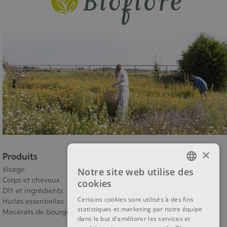
×
Produits
Visage
Notre site web utilise des
FRENCH
Corps et cheveux
cookies
DIY et ingrédients
DUTCH
Certains cookies sont utilisés à des fins
Huiles essentielles
statistiques et marketing par notre équipe
ENGLISH
Macérats de bourgeons
dans le but d'améliorer les services et