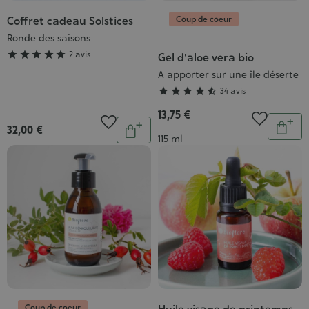
Coup de coeur
Coffret cadeau Solstices
Grade
:
Ronde des saisons
5/5





2 avis
Gel d'aloe vera bio
Grade
:
A apporter sur une île déserte
4/5





34 avis
13,75 €
Quantit
Quantité
32,00 €
Ajou
Ajouter
Contenance
115 ml
au
au
pani
panier
Coup de coeur