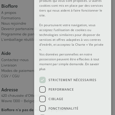
produits qui vous sont proposés. D'autres
Bioflore
cookies sont mis en place par des services
tiers qui nous aident à faire fonctionner le
A propos
site.
Formations
Nous rejoindre
En poursuivant votre navigation, vous
Devenir partenaire Bioflore
acceptez l’utilisation de cookies ou
Programme de parrainage
technologies similaires pour disposer de
L'emballage réutilisable RE-ZIP
services et offres adaptées à vos centres
d’intérêt, et acceptez la Charte « Vie privée
».
Aide
Vos données personnelles en notre
possession peuvent être effacées à tout
Contactez-nous
moment par simple demande.
En savoir
Livraison
plus
Modes de paiement
CGV / CGU
STRICTEMENT NÉCESSAIRES
Adresse
PERFORMANCE
420 chaussée d'Ottenbourg
CIBLAGE
Wavre 1300 - Belgique
FONCTIONNALITÉ
Bioflore n’a pas de magasin physique.