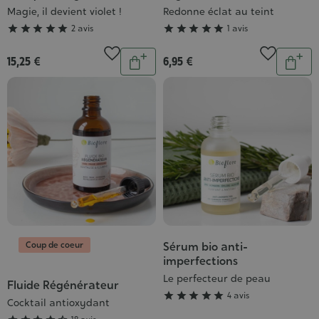
:
:
Magie, il devient violet !
Redonne éclat au teint
5/5
5/5





2 avis





1 avis
Quantité
Quantit
15,25 €
6,95 €
Ajouter
Ajou
au
au
panier
pani
Coup de coeur
Sérum bio anti-
Grade
imperfections
:
Le perfecteur de peau
5/5
Fluide Régénérateur
Grade





4 avis
:
Cocktail antioxydant