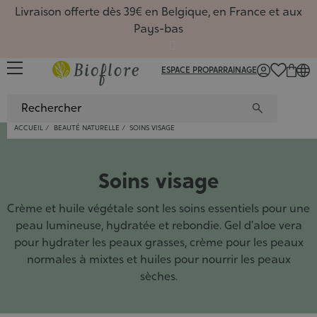
Livraison offerte dès 39€ en Belgique, en France et aux
Pays-bas
ESPACE PRO
PARRAINAGE
FR
/
NL
/
EN
ACCUEIL
BEAUTÉ NATURELLE
SOINS VISAGE
Sérums
Huiles,
Favoris
Huiles
Rituels
Toutes 
Favoris
Coffret
Macéra
Favoris
Carte 
Hydrate
Routin
Soins visage
Huiles
Masque
Nouvea
Hydrol
Coffre
Hydrol
Nouvea
Carte 
Comple
Nouvea
?
Recett
Nettoy
Savons
De sai
Gel d'a
Carte 
Huiles
De sai
Livres
De sai
Accueil
Dossier
Crème et huile végétale sont les soins essentiels pour une
Hydrola
Déodor
Macérâ
Roll-on
Sport, 
Beauté
peau lumineuse, hydratée et rebondie. Gel d’aloe vera
Masque
Coffret
Beurre
Diffuse
nature
Aromat
Bain de
Argiles
Synergi
Comment
Gemmo
pour hydrater les peaux grasses, crème pour les peaux
Coffret
Poudre
Synerg
Les soi
normales à mixtes et huiles pour nourrir les peaux
Ingréd
Huiles
5 baum
sèches.
Conten
Livres
Access
Aroma
Livres