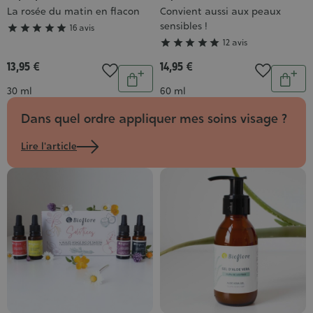
La rosée du matin en flacon
Convient aussi aux peaux
5/5
5/5
sensibles !





16 avis





12 avis
13,95 €
14,95 €
Quantité
Quantit
Ajouter
Ajou
Contenance
Contenance
30 ml
60 ml
au
au
Dans quel ordre appliquer mes soins visage ?
panier
pani
Lire l'article