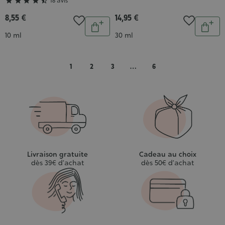
4/5





18 avis
8,55 €
14,95 €
Quantité
Quantit
Ajouter
Ajou
Contenance
Contenance
10 ml
30 ml
au
au
panier
pani
1
2
3
…
6
Livraison gratuite
Cadeau au choix
dès 39€ d’achat
dès 50€ d’achat