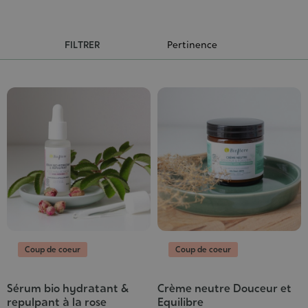
FILTRER
Coup de coeur
Coup de coeur
Sérum bio hydratant &
Crème neutre Douceur et
Grade
Grade
repulpant à la rose
Equilibre
:
: