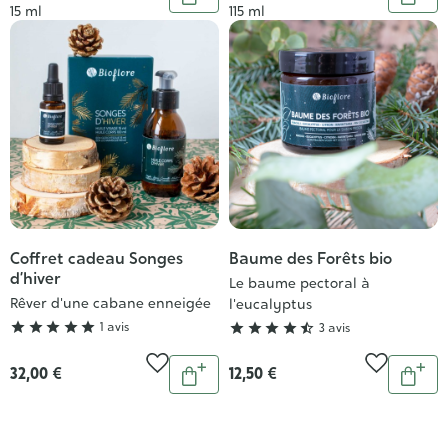
Ajouter
Ajou
Contenance
Contenance
15 ml
115 ml
au
au
panier
pani
Coffret cadeau Songes
Baume des Forêts bio
Grade
Grade
d’hiver
:
:
Le baume pectoral à
Rêver d'une cabane enneigée
l'eucalyptus
5/5
4/5





1 avis





3 avis
Quantité
Quantit
32,00 €
12,50 €
Ajouter
Ajou
au
au
panier
pani