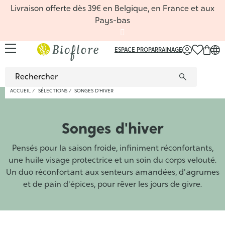
Livraison offerte dès 39€ en Belgique, en France et aux
Pays-bas
ESPACE PRO
PARRAINAGE
FR
/
NL
/
EN
ACCUEIL
SÉLECTIONS
SONGES D'HIVER
Sérums
Huiles,
Favoris
Huiles
Rituels
Toutes 
Favoris
Coffret
Macéra
Favoris
Carte 
Hydrate
Routin
Songes d'hiver
Huiles
Masque
Nouvea
Hydrol
Coffre
Hydrol
Nouvea
Carte 
Comple
Nouvea
?
Recett
Nettoy
Savons
De sai
Gel d'a
Carte 
Huiles
De sai
Livres
De sai
Accueil
Dossier
Pensés pour la saison froide, infiniment réconfortants,
Hydrola
Déodor
Macérâ
Roll-on
Sport, 
Beauté
une huile visage protectrice et un soin du corps velouté.
Masque
Coffret
Beurre
Diffuse
nature
Aromat
Bain de
Argiles
Synergi
Comment
Gemmo
Un duo réconfortant aux senteurs amandées, d'agrumes
Coffret
Poudre
Synerg
Les soi
et de pain d'épices, pour rêver les jours de givre.
Ingréd
Huiles
5 baum
Conten
Livres
Access
Aroma
Livres