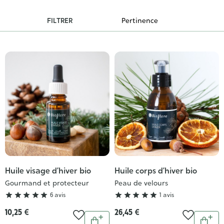
FILTRER
Huile visage d’hiver bio
Huile corps d’hiver bio
Grade
Grade
:
:
Gourmand et protecteur
Peau de velours
5/5
5/5





6 avis





1 avis
10,25 €
26,45 €
Quantité
Quantit