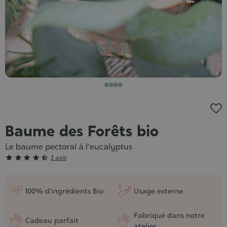
Baume des Forêts bio
Le baume pectoral à l'eucalyptus
Grade





3 avis
:
4/5
100% d'ingrédients Bio
Usage externe
Fabriqué dans notre
Cadeau parfait
atelier