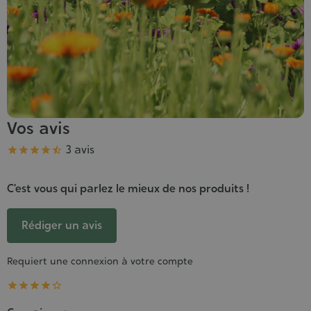
Vos avis
Note
3 avis





C’est vous qui parlez le mieux de nos produits !
Rédiger un avis
Requiert une connexion à votre compte




