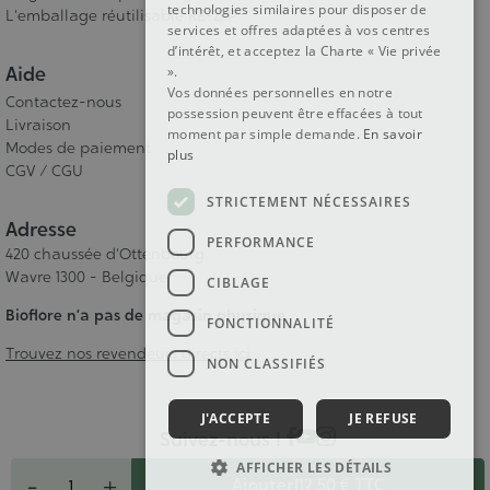
technologies similaires pour disposer de
L'emballage réutilisable RE-ZIP
services et offres adaptées à vos centres
d’intérêt, et acceptez la Charte « Vie privée
Aide
».
Vos données personnelles en notre
Contactez-nous
possession peuvent être effacées à tout
Livraison
moment par simple demande.
En savoir
Modes de paiement
plus
CGV / CGU
STRICTEMENT NÉCESSAIRES
Adresse
PERFORMANCE
420 chaussée d'Ottenbourg
Wavre 1300 - Belgique
CIBLAGE
Bioflore n’a pas de magasin physique.
FONCTIONNALITÉ
Trouvez nos revendeurs directs ici
NON CLASSIFIÉS
J'ACCEPTE
JE REFUSE
Suivez-nous !
Quantité
AFFICHER LES DÉTAILS
-
+
Ajouter
|
12,50 €
TTC