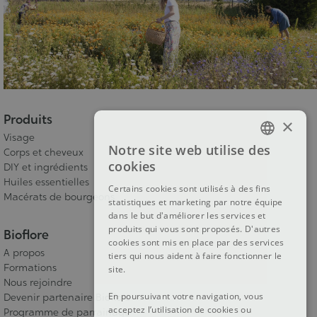
Produits
×
Visage
Notre site web utilise des
Corps et cheveux
FRENCH
cookies
DIY et ingrédients
DUTCH
Huiles essentielles
Certains cookies sont utilisés à des fins
Macérats de bourgeons
statistiques et marketing par notre équipe
ENGLISH
dans le but d'améliorer les services et
produits qui vous sont proposés. D'autres
Bioflore
cookies sont mis en place par des services
A propos
tiers qui nous aident à faire fonctionner le
Formations
site.
Nous rejoindre
En poursuivant votre navigation, vous
Devenir partenaire Bioflore
acceptez l’utilisation de cookies ou
Programme de parrainage