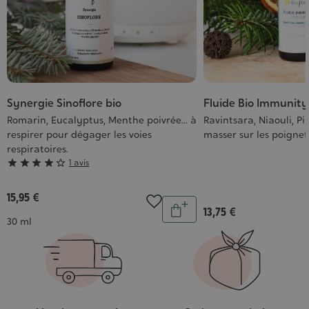
Synergie Sinoflore bio
Fluide Bio Immunity
Romarin, Eucalyptus, Menthe poivrée... à
Ravintsara, Niaouli, Pin
respirer pour dégager les voies
masser sur les poignet
respiratoires.
Grade





1 avis
:
4/5
15,95 €
Quantité
13,75 €
Ajouter
Contenance
30 ml
au
panier