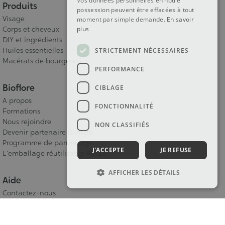
Vos données personnelles en notre
Produits
possession peuvent être effacées à tout
Visage
moment par simple demande.
En savoir
Corps et cheveux
plus
DIY et ingrédients
Huiles essentielles
STRICTEMENT NÉCESSAIRES
Macérats de bourgeons
PERFORMANCE
Bioflore
CIBLAGE
A propos
FONCTIONNALITÉ
Formations
Nous rejoindre
NON CLASSIFIÉS
Devenir partenaire Bioflore
Programme de parrainage
J'ACCEPTE
JE REFUSE
L'emballage réutilisable RE-ZIP
AFFICHER LES DÉTAILS
Aide
Contactez-nous
Livraison
Modes de paiement
CGV / CGU