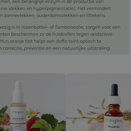
emmen, een belangrijk enzym in de productie van
uine vlekken en hyperpigmentatie). Het vermindert
n zonnevlekken, ouderdomsvlekken en littekens.
zig is in rozenbottel- of famboiseolie, zorgen voor een
idanten beschermen ze de huidcellen tegen oxidatieve
un oranje tint helpt een doffe teint optisch te
orrectie, preventie en een natuurlijke uitstraling.