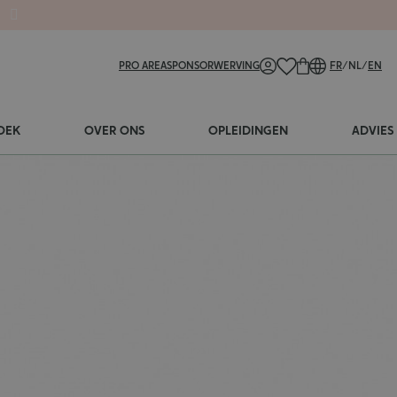
PRO AREA
SPONSORWERVING
FR
/
NL
/
EN
OEK
OVER ONS
OPLEIDINGEN
ADVIES