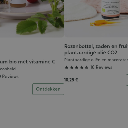
Rozenbottel, zaden en fruit
Grade
plantaardige olie CO2
:
4/5
Plantaardige oliën en macerate
rum bio met vitamine C
16 Reviews





hoonheid
0 Reviews
10,25 €
Ontdekken