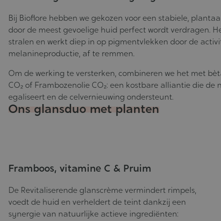
05-
2025
Bij Bioflore hebben we gekozen voor een stabiele, planta
door de meest gevoelige huid perfect wordt verdragen. He
stralen en werkt diep in op pigmentvlekken door de activi
melanineproductie, af te remmen.
Om de werking te versterken, combineren we het met bèta
CO₂ of Frambozenolie CO₂: een kostbare alliantie die de na
egaliseert en de celvernieuwing ondersteunt.
Ons glansduo met planten
Framboos, vitamine C & Pruim
De Revitaliserende glanscrème vermindert rimpels,
voedt de huid en verheldert de teint dankzij een
synergie van natuurlijke actieve ingrediënten: