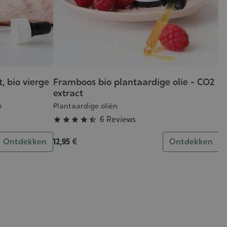
, bio vierge
Framboos bio plantaardige olie - CO2
Grade
extract
:
4/5
n
Plantaardige oliën
6 Reviews





Ontdekken
12,95 €
Ontdekken