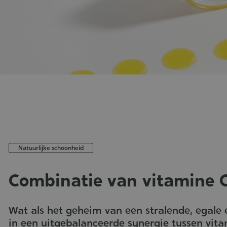
Natuurlijke schoonheid
Combinatie van vitamine C
Published
:
Wat als het geheim van een stralende, egale e
06-
in een uitgebalanceerde synergie tussen vit