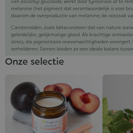
van ascorbyl glucoside, werkt door tyrosinase af te r
melanine (het pigment dat verantwoordelijk is voor br
daarom de overproductie van melanine, de oorzaak va
Carotenoïden, zoals bètacaroteen dat van nature aanwe
geleidelijke, gelijkmatige gloed. Als krachtige antiox
stress, die pigmentaire onevenwichtigheden verergert. H
verhelderen. Samen bieden ze een ideale balans tussen c
Onze selectie