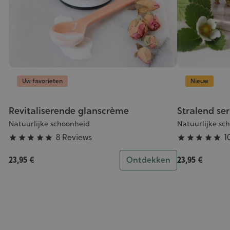
Uw favorieten
Nieuw
Revitaliserende glanscrème
Stralend se
Grade
Grade
:
:
Natuurlijke schoonheid
Natuurlijke sc
5/5
5/5
8 Reviews
1










23,95 €
Ontdekken
23,95 €