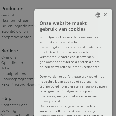
Producten
×
Gezicht
Haar en lichaam
Onze website maakt
FRENCH
DIY en ingrediënten
gebruik van cookies
Essentiële oliën
DUTCH
Knopmaceraaten
Sommige cookies worden door ons team
gebruikt voor statistische en
ENGLISH
marketingdoeleinden om de diensten en
Bioflore
producten die wij u aanbieden te
verbeteren. Andere cookies worden
Over ons
geplaatst door externe diensten die ons
Opleidingen
helpen de website te laten functioneren.
Jobs
Retailpartners
Door verder te surfen, gaat u akkoord met
Sponsorprogramma
het gebruik van cookies of soortgelijke
RE-ZIP herbruikbare verpakking
technologieën om diensten en aanbiedingen
te krijgen die zijn afgestemd op uw
interesses, en gaat u akkoord met het
Help
Privacybeleid.
Contacteer ons
Uw persoonlijke gegevens in ons bezit
Levering
kunnen op elk moment op eenvoudig
Wijze van betaling
verzoek worden verwijderd.
En savoir plus