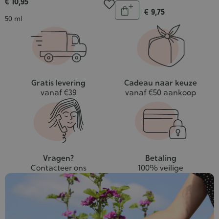
€ 10,95
Aantal
€ 9,75
In
Inhoud
50 ml
winkelwagen
Gratis levering
Cadeau naar keuze
vanaf €39
vanaf €50 aankoop
Vragen?
Betaling
Contacteer ons
100% veilige