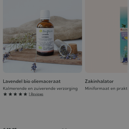
Lavendel bio oliemaceraat
Zakinhalator
Kalmerende en zuiverende verzorging
Miniformaat en prakti
Grade





1 Reviews
:
5/5