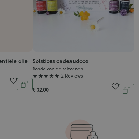
ntiële olie
Solstices cadeaudoos
C
f
Ronde van de seizoenen
Grade
2 Reviews
Ci





Aantal
:
€ 
In
Aantal
€ 32,00
5/5
In
winkelwagen
In
10
wink