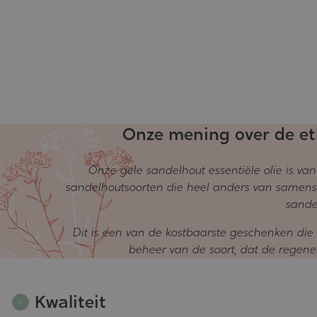
Onze mening over de eth
Onze gele sandelhout essentiële olie is va
sandelhoutsoorten die heel anders van samenste
sande
Dit is een van de kostbaarste geschenken die 
beheer van de soort, dat de regener
Kwaliteit