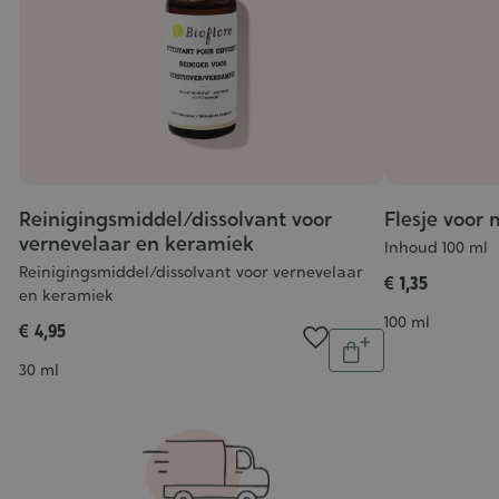
Reinigingsmiddel/dissolvant voor
Flesje voor
vernevelaar en keramiek
Inhoud 100 ml
Reinigingsmiddel/dissolvant voor vernevelaar
€ 1,35
al
en keramiek
n
Inhoud
100 ml
€ 4,95
inkelwagen
Aantal
In
Inhoud
30 ml
winkelwagen