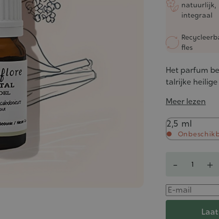
natuurlijk,
integraal
Recycleerb
fles
Het parfum beh
talrijke heilig
Meer lezen
Inhoud
2,5 ml
Onbeschik
Aantal
-
+
Laat