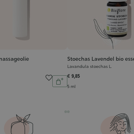
 massageolie
Stoechas Lavendel bio esse
Lavandula stoechas L.
€ 9,85
Aantal
In
Inhoud
5 ml
winkelwagen