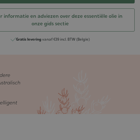
 informatie en adviezen over deze essentiële olie in
onze gids sectie
Gratis levering
vanaf €39 incl. BTW (Belgïe)
ndere
stralisch
elligent