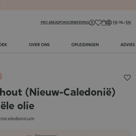
PRO AREA
SPONSORWERVING
FR
/
NL
/
EN
OEK
OVER ONS
OPLEIDINGEN
ADVIES
hout (Nieuw-Caledonië)
ële olie
trocaledonicum
Oorsprong