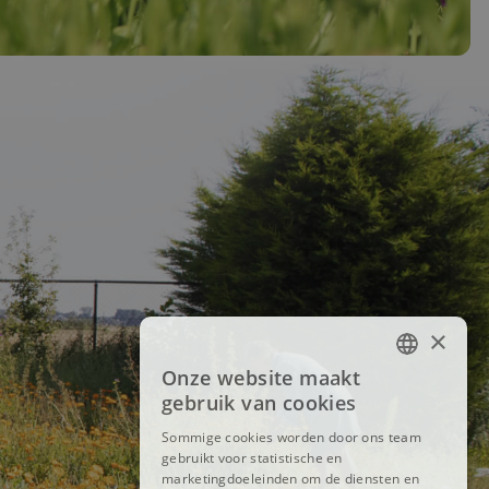
×
Onze website maakt
FRENCH
gebruik van cookies
DUTCH
Sommige cookies worden door ons team
gebruikt voor statistische en
ENGLISH
marketingdoeleinden om de diensten en