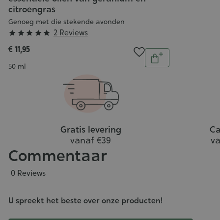
citroengras
Genoeg met die stekende avonden
Grade
2 Reviews





:
€ 11,95
Aantal
5/5
In
Inhoud
50 ml
winkelwagen
Gratis levering
Ca
vanaf €39
va
Commentaar
0 Reviews
U spreekt het beste over onze producten!