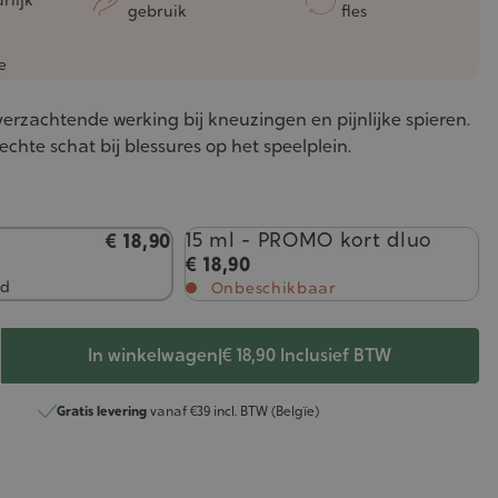
gebruik
fles
e
 verzachtende werking bij kneuzingen en pijnlijke spieren.
echte schat bij blessures op het speelplein.
15 ml - PROMO kort dluo
€ 18,90
€ 18,90
ad
Onbeschikbaar
In winkelwagen
|
€ 18,90
Inclusief BTW
Gratis levering
vanaf €39 incl. BTW (Belgïe)