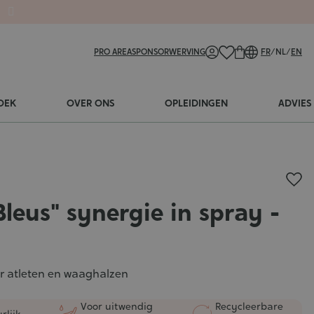
PRO AREA
SPONSORWERVING
FR
/
NL
/
EN
OEK
OVER ONS
OPLEIDINGEN
ADVIES
Bleus" synergie in spray -
or atleten en waaghalzen
Voor uitwendig
Recycleerbare
rlijk