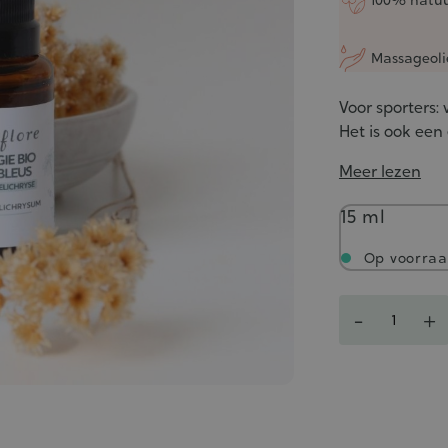
Massageoli
Voor sporters:
Het is ook een 
Meer lezen
Inhoud
15 ml
Op voorra
Aantal
-
+