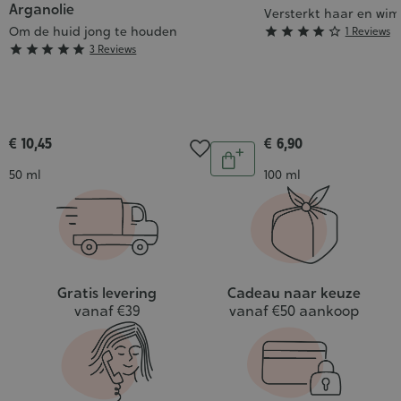
Arganolie
Versterkt haar en wim
Om de huid jong te houden
Grade





1 Reviews
Grade





3 Reviews
:
:
4/5
5/5
€ 10,45
€ 6,90
Aantal
In
Inhoud
Inhoud
50 ml
100 ml
winkelwagen
Gratis levering
Cadeau naar keuze
vanaf €39
vanaf €50 aankoop