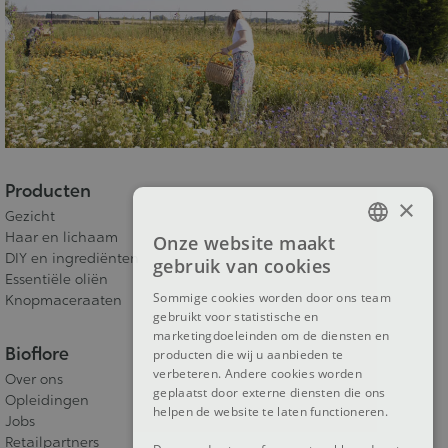
Producten
×
Gezicht
Haar en lichaam
Onze website maakt
FRENCH
DIY en ingrediënten
gebruik van cookies
Essentiële oliën
DUTCH
Sommige cookies worden door ons team
Knopmaceraaten
gebruikt voor statistische en
ENGLISH
marketingdoeleinden om de diensten en
Bioflore
producten die wij u aanbieden te
verbeteren. Andere cookies worden
Over ons
geplaatst door externe diensten die ons
Opleidingen
helpen de website te laten functioneren.
Jobs
Retailpartners