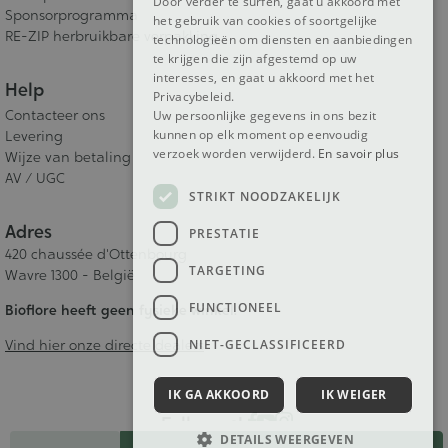
Door verder te surfen, gaat u akkoord met
Sponsorprogramma
het gebruik van cookies of soortgelijke
RE-ZIP herbruikbare verpakking
technologieën om diensten en aanbiedingen
te krijgen die zijn afgestemd op uw
interesses, en gaat u akkoord met het
Help
Privacybeleid.
Contacteer ons
Uw persoonlijke gegevens in ons bezit
kunnen op elk moment op eenvoudig
Levering
verzoek worden verwijderd.
En savoir plus
Wijze van betaling
AV / UGC
STRIKT NOODZAKELIJK
Adres
PRESTATIE
420 chaussée d'Ottenbourg
TARGETING
Wavre 1300 - België
FUNCTIONEEL
Bioflore heeft geen fysieke winkel.
NIET-GECLASSIFICEERD
Vind hier onze directe dealers
IK GA AKKOORD
IK WEIGER
Follow us!
Aantal
DETAILS WEERGEVEN