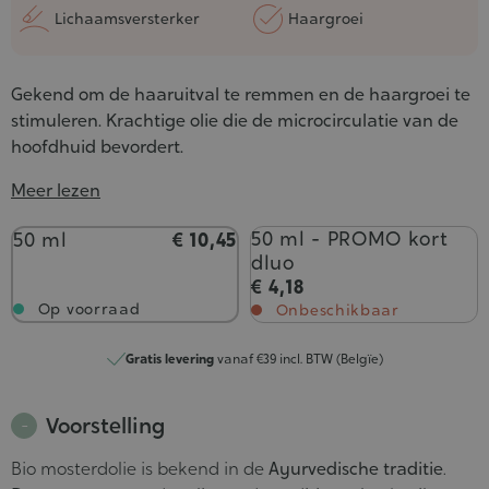
Lichaamsversterker
Haargroei
Gekend om de haaruitval te remmen en de haargroei te
stimuleren. Krachtige olie die de microcirculatie van de
hoofdhuid bevordert.
Meer lezen
Inhoud
50 ml - PROMO kort
50 ml
€ 10,45
dluo
€ 4,18
Op voorraad
Onbeschikbaar
Gratis levering
vanaf €39 incl. BTW (Belgïe)
Voorstelling
Bio mosterdolie is bekend in de
Ayurvedische traditie
.