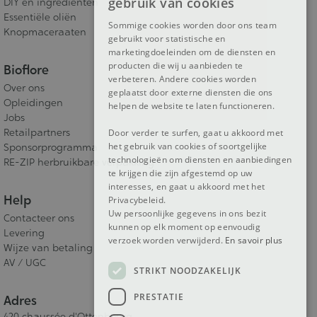
gebruik van cookies
DIY en ingrediënten
DUTCH
Essentiële oliën
Sommige cookies worden door ons team
Knopmaceraaten
gebruikt voor statistische en
ENGLISH
marketingdoeleinden om de diensten en
producten die wij u aanbieden te
Bioflore
verbeteren. Andere cookies worden
Over ons
geplaatst door externe diensten die ons
Opleidingen
helpen de website te laten functioneren.
Jobs
Retailpartners
Door verder te surfen, gaat u akkoord met
het gebruik van cookies of soortgelijke
Sponsorprogramma
technologieën om diensten en aanbiedingen
RE-ZIP herbruikbare verpakking
te krijgen die zijn afgestemd op uw
interesses, en gaat u akkoord met het
Help
Privacybeleid.
Uw persoonlijke gegevens in ons bezit
Contacteer ons
kunnen op elk moment op eenvoudig
Levering
verzoek worden verwijderd.
En savoir plus
Wijze van betaling
AV / UGC
STRIKT NOODZAKELIJK
PRESTATIE
Adres
420 chaussée d'Ottenbourg