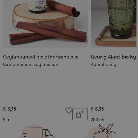
Ceylankaneel bio etherische olie
Geurig Alant bio hy
Cinnamomum zeylanicum
Ademhaling
€ 8,75
€ 8,35
Aantal
In
Inhoud
Inhoud
5 ml
200 ml
winkelwagen